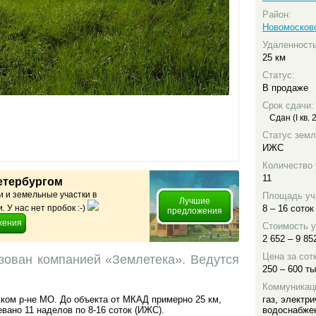
Район:
Новомосков
Удаленност
25 км
Статус:
В продаже
Срок сдачи:
Сдан (I кв. 
Статус земл
ИЖС
Количество 
11
етербургом
 и земельные участки в
Площадь уч
Лучшие
 У нас нет пробок :-)
8 – 16 соток
предложения
жения
Стоимость у
2 652 – 9 85
Цена за сот
ован компанией «Землетека». Ведутся
250 – 600 ты
Коммуникац
ом р-не МО. До объекта от МКАД примерно 25 км,
газ
,
электри
вано 11 наделов по 8-16 соток (ИЖС).
водоснабже