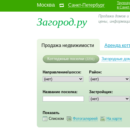
Таухна
Москва
Санкт-Петербург
в Санкт
Загород.ру
Продажа домов и
цены, информаци
Продажа недвижимости
Аренда кот
Коттеджные поселки
Загородные до
(2231)
Направление/шоссе:
Район:
Название поселка:
Застройщик:
Показать
Списком
Фотогалереей
На карте