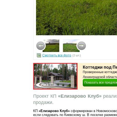
Смотреть все фото
(2 шт.)
Коттеджи под П
Проверенные коттеджи
Ленинградской области.
Показать все предло
Проект КП
«Елизарово Клуб»
реализ
продажи.
КП
«Елизарово Клуб»
сформирован в Новомосковск
если следовать по Киевскому ш. В поселке размеже