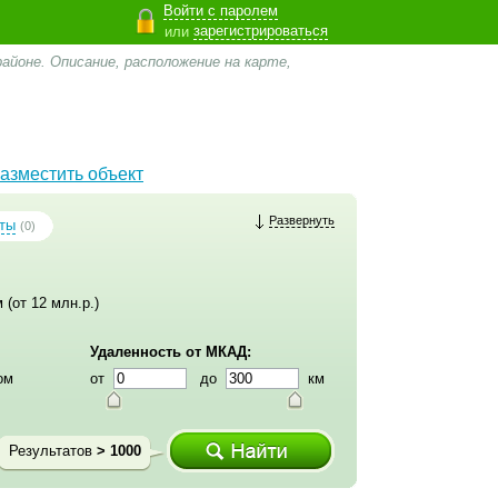
Войти с паролем
зарегистрироваться
или
айоне. Описание, расположение на карте,
азместить объект
Развернуть
ты
(0)
 (от 12 млн.р.)
Удаленность от МКАД:
ом
от
до
км
Результатов
> 1000