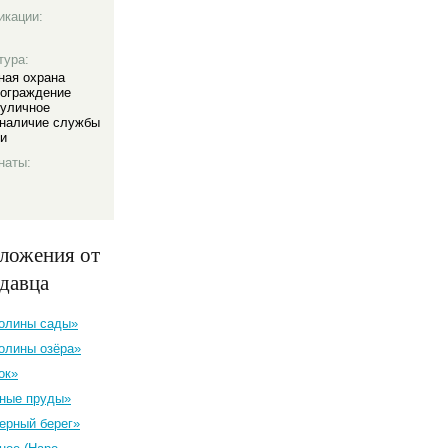
икации:
тура:
ная охрана
ограждение
уличное
наличие службы
ии
наты:
ложения от
одавца
олины сады»
олины озёра»
ок»
ные пруды»
ерный берег»