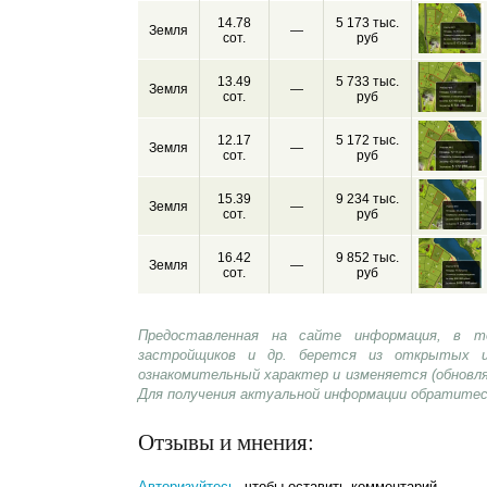
14.78
5 173 тыс.
Земля
—
сот.
руб
13.49
5 733 тыс.
Земля
—
сот.
руб
12.17
5 172 тыс.
Земля
—
сот.
руб
15.39
9 234 тыс.
Земля
—
сот.
руб
16.42
9 852 тыс.
Земля
—
сот.
руб
Предоставленная на сайте информация, в т
застройщиков и др. берется из открытых и
ознакомительный характер и изменяется (обновл
Для получения актуальной информации обратитес
Отзывы и мнения:
Авторизуйтесь
, чтобы оставить комментарий