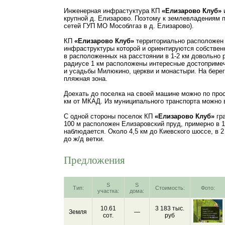
Инженерная инфрастуктура КП
«Елизарово Клуб»
крупной д. Елизарово. Поэтому к землевладениям по
сетей ГУП МО Мособлгаз в д. Елизарово).
КП
«Елизарово Клуб»
территориально расположен 
инфраструктуры которой и ориентируются собствен
в расположенных на расстоянии в 1-2 км довольно 
радиусе 1 км расположены интересные достоприме
и усадьбы Милюкино, церкви и монастыри. На берег
пляжная зона.
Доехать до поселка на своей машине можно по прос
км от МКАД. Из муниципального транспорта можно 
С одной стороны поселок КП
«Елизарово Клуб»
гра
100 м расположен Елизаровский пруд, примерно в 1
наблюдается. Около 4,5 км до Киевского шоссе, в 2
до ж/д ветки.
Предложения
S
S
Тип:
Стоимость:
Фото:
участка:
дома:
10.61
3 183 тыс.
Земля
—
сот.
руб