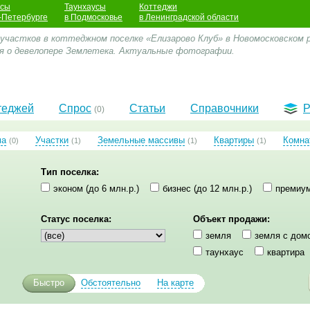
усы
Таунхаусы
Коттеджи
-Петербурге
в Подмосковье
в Ленинградской области
 участков в коттеджном поселке «Елизарово Клуб» в Новомосковском р
я о девелопере Землетека. Актуальные фотографии.
теджей
Спрос
Статьи
Справочники
Р
(0)
ма
Участки
Земельные массивы
Квартиры
Комна
(0)
(1)
(1)
(1)
Тип поселка:
эконом (до 6 млн.р.)
бизнес (до 12 млн.р.)
премиум
Статус поселка:
Объект продажи:
земля
земля с дом
таунхаус
квартира
Быстро
Обстоятельно
На карте