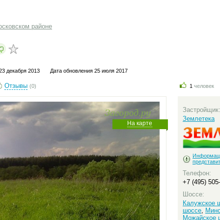
осковском районе
23 декабря 2013
Дата обновления 25 июля 2017
Отзывы
(0)
1
человек
Застройщик
Землетека
На карте
Информац
представи
Телефон:
+7 (495) 505
Шоссе:
Калужское 
шоссе
,
Минс
Можайское 