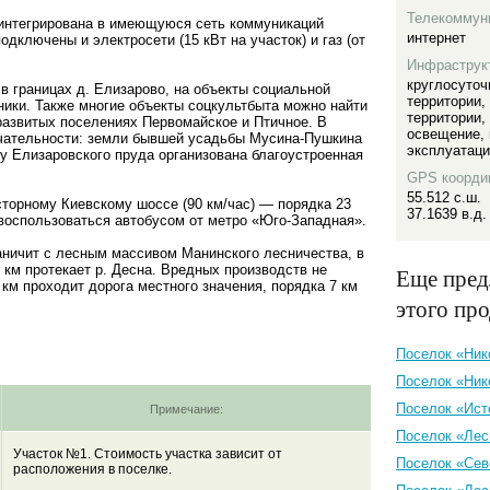
Телекоммун
интегрирована в имеющуюся сеть коммуникаций
интернет
дключены и электросети (15 кВт на участок) и газ (от
Инфраструк
круглосуточ
в границах д. Елизарово, на объекты социальной
территории
,
ники. Также многие объекты соцкультбыта можно найти
территории
,
развитых поселениях Первомайское и Птичное. В
освещение
,
чательности: земли бывшей усадьбы Мусина-Пушкина
эксплуатац
у Елизаровского пруда организована благоустроенная
GPS коорди
55.512 с.ш.
торному Киевскому шоссе (90 км/час) — порядка 23
37.1639 в.д.
воспользоваться автобусом от метро «Юго-Западная».
ничит с лесным массивом Манинского лесничества, в
 км протекает р. Десна. Вредных производств не
Еще пред
 км проходит дорога местного значения, порядка 7 км
этого пр
Поселок «Ник
Поселок «Ник
Поселок «Ист
Примечание:
Поселок «Лес
Участок №1. Стоимость участка зависит от
Поселок «Сев
расположения в поселке.