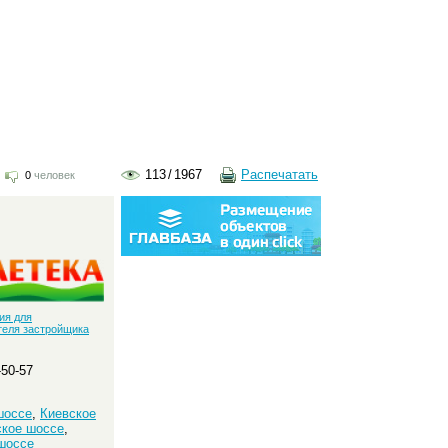
113
/
1967
Распечатать
0
человек
:
ия для
теля застройщика
-50-57
шоссе
,
Киевское
кое шоссе
,
шоссе