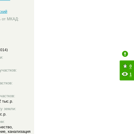
ский
ь от МКАД:
2014)
и:
0
участков:
1
астков:
частков:
2 тыс.р.
ку земли:
с.р.
ии:
чество
,
ние
,
канализация