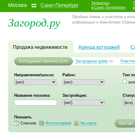
Таухнаусы
Т
Москва
Санкт-Петербург
в Санкт-Петербурге
в
Загород.ру
Продажа домов и участков в кот
информация о девелопере Châtea
Продажа недвижимости
Аренда коттеджей
С
Коттеджные поселки
Загородные дома
Участки
(2231)
(0)
Направление/шоссе:
Район:
Тип п
эко
Название поселка:
Застройщик:
Статус
Показать
Списком
Фотогалереей
На карте
Быстро