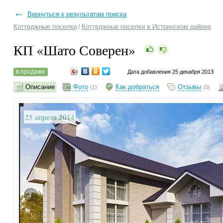
←
Вернуться к результатам поиска
Коттеджные поселки
/
Коттеджные поселки в Истринском районе
КП «Шато Соверен»
в продаже
Дата добавления 25 декабря 2013
Описание
Фото
Как добраться
Отзывы
(1)
(0)
25 апреля 2014