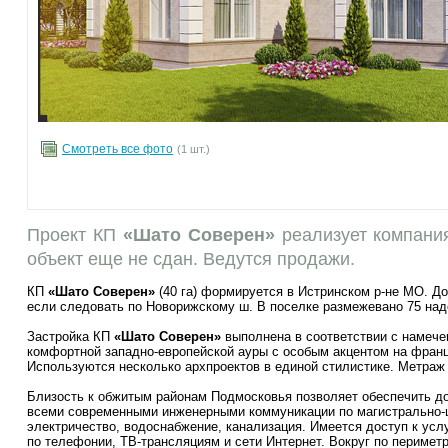
Смотреть все фото
(1 шт.)
Проект КП
«Шато Соверен»
реализует компания
объект еще не сдан. Ведутся продажи.
КП
«Шато Соверен»
(40 га) формируется в Истринском р-не МО. До
если следовать по Новорижскому ш. В поселке размежевано 75 наде
Застройка КП
«Шато Соверен»
выполнена в соответствии с намече
комфортной западно-европейской ауры с особым акцентом на франц
Используются несколько архпроектов в единой стилистике. Метраж 
Близость к обжитым районам Подмосковья позволяет обеспечить 
всеми современными инженерными коммуникации по магистрально-ц
электричество, водоснабжение, канализация. Имеется доступ к ус
по телефонии, ТВ-трансляциям и сети Интернет. Вокруг по перимет