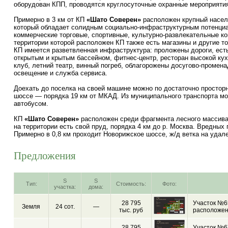
оборудован КПП, проводятся круглосуточные охранные мероприяти
Примерно в 3 км от КП
«Шато Соверен»
расположен крупный насел
который обладает солидным социально-инфраструктурным потенциа
коммерческие торговые, спортивные, культурно-развлекательные ко
территории которой расположен КП также есть магазины и другие т
КП имеется разветвленная инфраструктура: проложены дороги, есть
открытым и крытым бассейном, фитнес-центр, ресторан высокой кух
клуб, летний театр, винный погреб, облагорожены досугово-промен
освещение и служба сервиса.
Доехать до поселка на своей машине можно по достаточно просто
шоссе — порядка 19 км от МКАД. Из муниципального транспорта мо
автобусом.
КП
«Шато Соверен»
расположен среди фрагмента лесного массива, 
на территории есть свой пруд, порядка 4 км до р. Москва. Вредных
Примерно в 0,8 км проходит Новорижское шоссе, ж/д ветка на удале
Предложения
S
S
Тип:
Стоимость:
Фото:
участка:
дома:
28 795
Участок №65
Земля
24 сот.
—
тыс. руб
расположен
28 795
Участок №67