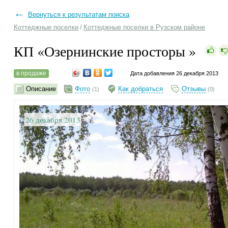
←
Вернуться к результатам поиска
Коттеджные поселки
/
Коттеджные поселки в Рузском районе
КП «Озернинские просторы »
в продаже
Дата добавления 26 декабря 2013
Описание
Фото
Как добраться
Отзывы
(1)
(0)
26 декабря 2013