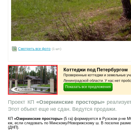
Смотреть все фото
(1 шт.)
Коттеджи под Петербургом
Проверенные коттеджи и земельные уча
Ленинградской области. У нас нет пробо
Показать все предложения
Проект КП
«Озернинские просторы»
реализует
Этот объект еще не сдан. Ведутся продажи.
КП
«Озернинские просторы»
(5 га) формируется в Рузском р-не 
км, если следовать по Минскому/Новорижскому ш. В поселке размеж
(ДНП).