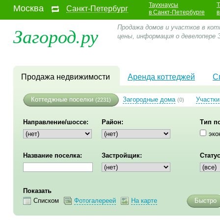
Таухнаусы
Т
Москва
Санкт-Петербург
в Санкт-Петербурге
в
Загород.ру
Продажа домов и участков в кот
цены, информация о девелопере 
Продажа недвижимости
Аренда коттеджей
С
Коттеджные поселки
Загородные дома
Участки
(2231)
(0)
Направление/шоссе:
Район:
Тип п
эко
Название поселка:
Застройщик:
Статус
Показать
Списком
Фотогалереей
На карте
Быстро