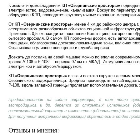
К земле- и домовладениям КП
«Озернинские просторы»
подведены
электричество, водоснабжение, канализация. Вокруг по периметру 
оборудован КПП, проводятся круглосуточные охранные мероприяти
От КП
«Озернинские просторы»
менее 4 км до районного центра г
ассортиментом разнообразных объектов социальной инфраструктур
Примерно в 0,5 км находится поселение Волынщино, которое не об
бытового профиля. В самом КП проложены дороги, есть автопаркинг
площадки, облагорожены досугово-променадные зоны, включая пля
Организовано уличное освещение и служба сервиса.
Доехать до поселка на своей машине можно по вполне современно
трасса А-108 и Р-108 — порядка 97 км от МКАД. Из муниципальног
электричкой и автобусом/маршруткой.
КП
«Озернинские просторы»
с юга и востока окружен лесным мас
Озернинского водохранилища. Вредных производств не наблюдается
Р-108, вдоль западной границы пролегает вспомогательная дорога, 
Предоставленная на сайте информация, в том числе цены
застройщиков и др. берется из открытых источников (об
ознакомительный характер и изменяется (обновляется) по запр
Для получения актуальной информации обратитесь в отдел прод
Отзывы и мнения: