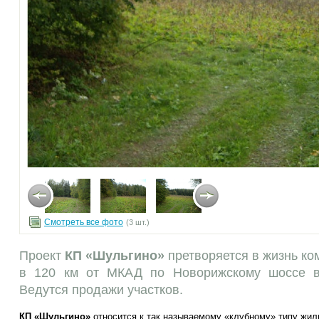
Смотреть все фото
(3 шт.)
Проект
КП «Шульгино»
претворяется в жизнь к
в 120 км от МКАД по Новорижскому шоссе в
Ведутся продажи участков.
КП «Шульгино»
относится к так называемому «клубному» типу жиль