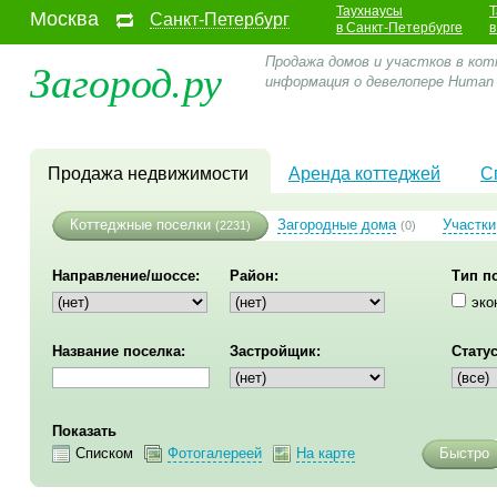
Таухнаусы
Т
Москва
Санкт-Петербург
в Санкт-Петербурге
в
Загород.ру
Продажа домов и участков в кот
информация о девелопере Human
Продажа недвижимости
Аренда коттеджей
С
Коттеджные поселки
Загородные дома
Участки
(2231)
(0)
Направление/шоссе:
Район:
Тип п
эко
Название поселка:
Застройщик:
Статус
Показать
Списком
Фотогалереей
На карте
Быстро