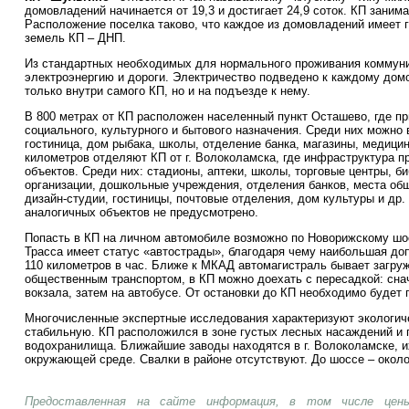
домовладений начинается от 19,3 и достигает 24,9 соток. КП занима
Расположение поселка таково, что каждое из домовладений имеет
земель КП – ДНП.
Из стандартных необходимых для нормального проживания коммуни
электроэнергию и дороги. Электричество подведено к каждому дом
только внутри самого КП, но и на подъезде к нему.
В 800 метрах от КП расположен населенный пункт Осташево, где п
социального, культурного и бытового назначения. Среди них можно
гостиница, дом рыбака, школы, отделение банка, магазины, медицинс
километров отделяют КП от г. Волоколамска, где инфраструктура 
объектов. Среди них: стадионы, аптеки, школы, торговые центры, б
организации, дошкольные учреждения, отделения банков, места общ
дизайн-студии, гостиницы, почтовые отделения, дом культуры и др
аналогичных объектов не предусмотрено.
Попасть в КП на личном автомобиле возможно по Новорижскому шосс
Трасса имеет статус «автострады», благодаря чему наибольшая доп
110 километров в час. Ближе к МКАД автомагистраль бывает загруж
общественным транспортом, в КП можно доехать с пересадкой: сна
вокзала, затем на автобусе. От остановки до КП необходимо будет 
Многочисленные экспертные исследования характеризуют экологиче
стабильную. КП расположился в зоне густых лесных насаждений и п
водохранилища. Ближайшие заводы находятся в г. Волоколамске, и
окружающей среде. Свалки в районе отсутствуют. До шоссе – около
Предоставленная на сайте информация, в том числе цены