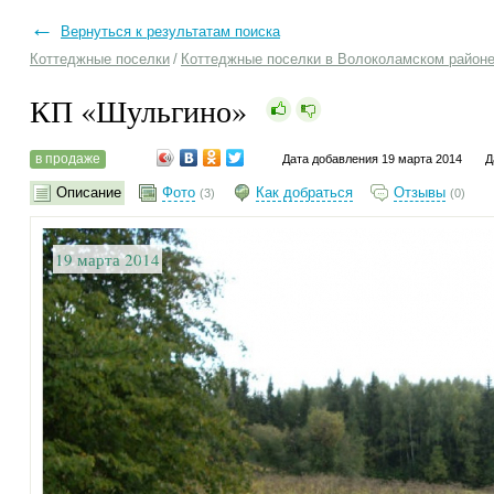
←
Вернуться к результатам поиска
Коттеджные поселки
/
Коттеджные поселки в Волоколамском район
КП «Шульгино»
в продаже
Дата добавления 19 марта 2014
Д
Описание
Фото
Как добраться
Отзывы
(3)
(0)
19 марта 2014