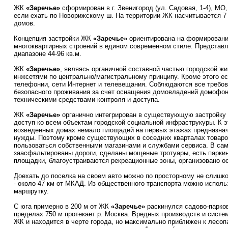
ЖК
«Заречье»
сформирован в г. Звенигород (ул. Садовая, 1-4), МО
если ехать по Новорижскому ш. На территории ЖК насчитывается 
домов.
Концепция застройки ЖК
«Заречье»
ориентирована на формировани
многоквартирных строений в едином современном стиле. Представ
диапазоне 44-96 кв.м.
ЖК
«Заречье»
, являясь органичной составной частью городской жи
инжсетями по центрально/магистральному принципу. Кроме этого ес
телефонии, сети Интернет и телевещания. Соблюдаются все требов
безопасного проживания за счет оснащения домовладений домофон
техническими средствами контроля и доступа.
ЖК
«Заречье»
органично интегрирован в существующую застройку г
доступ ко всем объектам городской социальной инфраструкуры. К э
возведенных домах немало площадей на первых этажах предназна
нужды. Поэтому кроме существующих в соседних кварталах товаро
пользоваться собственными магазинами и службами сервиса. В са
заасфальтированы дороги, сделаны мощеные тротуары, есть паркин
площадки, благоустраиваются рекреационные зоны, организовано о
Доехать до поселка на своем авто можно по просторному не слиш
- около 47 км от МКАД. Из общественного транспорта можно исполь
маршрутку.
С юга примерно в 200 м от ЖК
«Заречье»
раскинулся садово-парков
пределах 750 м протекает р. Москва. Вредных производств и сист
ЖК и находится в черте города, но максимально приближен к лесо