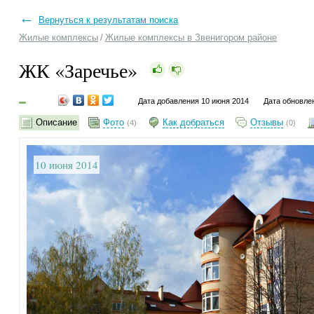
←
Вернуться к результатам поиска
Жилые комплексы
/
Жилые комплексы в Звенигором районе
ЖК «Заречье»
Дата добавления 10 июня 2014
Дата обновле
Описание
Фото
Как добраться
Отзывы
(4)
(0)
10 июня 2014