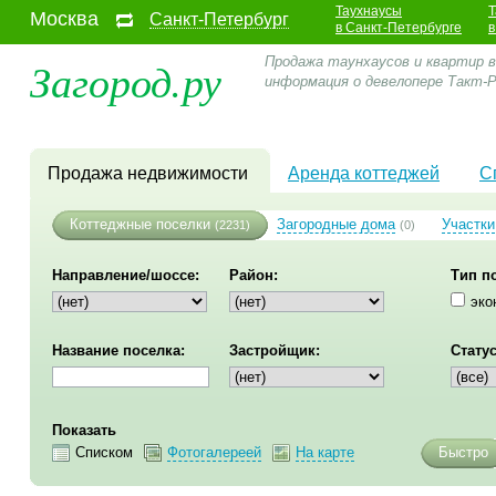
Таухнаусы
Т
Москва
Санкт-Петербург
в Санкт-Петербурге
в
Загород.ру
Продажа таунхаусов и квартир в 
информация о девелопере Такт
Продажа недвижимости
Аренда коттеджей
С
Коттеджные поселки
Загородные дома
Участки
(2231)
(0)
Направление/шоссе:
Район:
Тип п
эко
Название поселка:
Застройщик:
Статус
Показать
Списком
Фотогалереей
На карте
Быстро