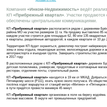
Добавить плюс
Компания
«Инком-Недвижимость»
ведёт реализ
КП
«Прибрежный квартал»
. Участки продаются
обеспечены центральными коммуникациями.
КП
«
Прибрежный квартал
»
располагается рядом с деревнями Брёх
района МО на участке размером 11 га. На продажу выставлено 85 н
каждом участке строится дом площадью 62, 80 или 135 квадратных
в кварталы, разделённые автодорогой, в каждом квартале от 10 до 
Террритория КП будет охраняться, девелопер построит набережную
зоны и зоны отдыха, пешеходные аллеи, велосипедные дорожки и а
автотранспорта и въездная группа. Завершить строительство домо
в 2017 году.
В расположенных рядом с КП
«
Прибрежный квартал
» деревнях Бр
детская поликлиника, универсам, продуктовые и хозтоварные магази
ресторан, отделение почты, строительный рынок.
КП
«
Прибрежный квартал
»
находится в 19 км от МКАД. Добраться
Пятницкому шоссе (Р111), ехать нужно около получаса. Из обществ
посёлка ходит маршрутка от станций метро «Митино» и «Пятницкое
в пути придётся провести минимум 45 минут.
КП
«
Прибрежный квартал
»
организован в поле на берегу водоёма.
лесным массивом. В округе нет промышленных предприятий.