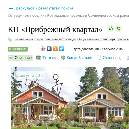
←
Вернуться к результатам поиска
Коттеджные поселки
/
Коттеджные поселки в Солнечногорском райо
КП «Прибрежный квартал»
низкие цены
,
озеро
,
опытный застройщик
,
общественный транспорт
,
прописк
в продаже
Дата добавления 27 августа 2015
Описание
Фото
Как добраться
Отзывы
(3)
(1)
27 августа 2015