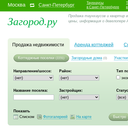
Таухнаусы
Т
Москва
Санкт-Петербург
в Санкт-Петербурге
в
Загород.ру
Продажа таунхаусов и квартир в
цены, информация о девелопере
Продажа недвижимости
Аренда коттеджей
С
Коттеджные поселки
Загородные дома
Участки
(2231)
(0)
Направление/шоссе:
Район:
Тип п
эко
Название поселка:
Застройщик:
Статус
Показать
Списком
Фотогалереей
На карте
Быстро