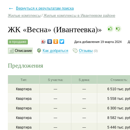
←
Вернуться к результатам поиска
Жилые комплексы
/
Жилые комплексы в Ивантеевом районе
ЖК «Весна» (Ивантеевка)»
в продаже
Дата добавления 19 марта 2024
Д
Описание
Как добраться
Отзывы
(0)
Предложения
Тип:
S участка:
S дома:
Стоимость:
Квартира
—
—
6 510 тыс. ру
Квартира
—
—
5 558 тыс. ру
Квартира
—
—
6 300 тыс. ру
Квартира
—
—
8 582 тыс. ру
Квартира
—
—
5 446 тыс. ру