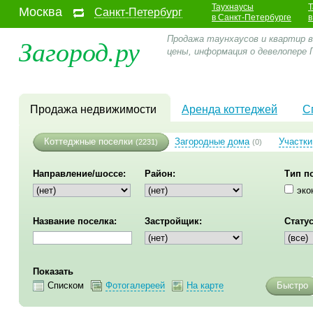
Таухнаусы
Т
Москва
Санкт-Петербург
в Санкт-Петербурге
в
Загород.ру
Продажа таунхаусов и квартир в
цены, информация о девелопере
Продажа недвижимости
Аренда коттеджей
С
Коттеджные поселки
Загородные дома
Участки
(2231)
(0)
Направление/шоссе:
Район:
Тип п
эко
Название поселка:
Застройщик:
Статус
Показать
Списком
Фотогалереей
На карте
Быстро