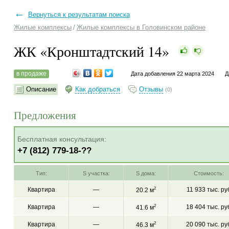
←
Вернуться к результатам поиска
Жилые комплексы
/
Жилые комплексы в Головинском районе
ЖК «Кронштадтский 14»
в продаже
Дата добавления 22 марта 2024
Д
Описание
Как добраться
Отзывы
(0)
Предложения
Бесплатная консультация:
+7 (812) 779-18-??
Тип:
S участка:
S дома:
Стоимость:
Квартира
—
2
11 933 тыс. ру
20.2 м
Квартира
—
2
18 404 тыс. ру
41.6 м
Квартира
—
2
20 090 тыс. ру
46.3 м