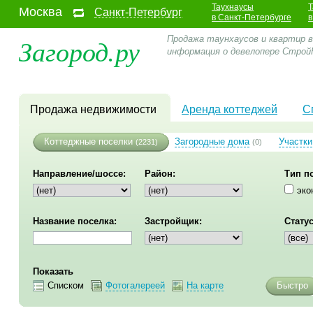
Таухнаусы
Т
Москва
Санкт-Петербург
в Санкт-Петербурге
в
Загород.ру
Продажа таунхаусов и квартир в
информация о девелопере Стро
Продажа недвижимости
Аренда коттеджей
С
Коттеджные поселки
Загородные дома
Участки
(2231)
(0)
Направление/шоссе:
Район:
Тип п
эко
Название поселка:
Застройщик:
Статус
Показать
Списком
Фотогалереей
На карте
Быстро