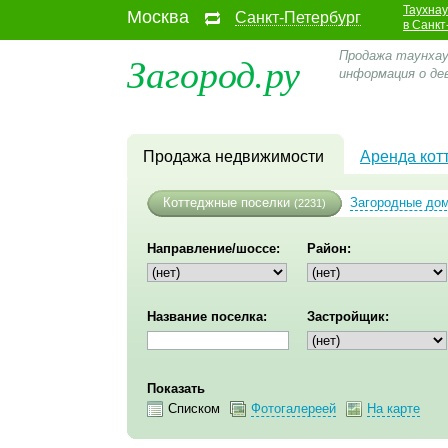
Таухна
Москва
Санкт-Петербург
в Санкт
Загород.ру
Продажа таунхаус
информация о де
Продажа недвижимости
Аренда кот
Коттеджные поселки
Загородные до
(2231)
Направление/шоссе:
Район:
Название поселка:
Застройщик:
Показать
Списком
Фотогалереей
На карте