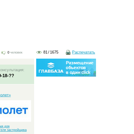
81
/
1675
Распечатать
0
человек
консультация:
9-18-??
:
молет»
ия для
теля застройщика