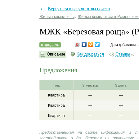
←
Вернуться к результатам поиска
Жилые комплексы
/
Жилые комплексы в Раменском
МЖК «Березовая роща» (Р
в продаже
Дата добавления 
Описание
Как добраться
Отзывы
(0)
Предложения
Тип:
S участка:
S дома:
Квартира
—
—
Квартира
—
—
Квартира
—
—
Предоставленная на сайте информация, в т
застройщиков и др. берется из открытых и