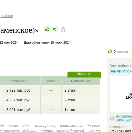
 районе
аменское)»
22 мая 2024
Дата обновления 19 июня 2024
0
человек
Застройщик
Земли Моск
На карте
Стоимость:
Фото:
Примечание:
—
2 722 тыс. руб
2 этаж
—
4 337 тыс. руб
2 этаж
—
5 931 тыс. руб
1 этаж
Информац
представи
ом числе цены, планировки, контактные данные
Телефон:
сточников (обычно сайты застройщиков), носит
+7 (495) 997