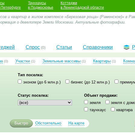
усы
Таунхаусы
Коттеджи
-Петербурге
в Подмосковье
в Ленинградской области
ов и квартир в жилом комплексе «Березовая роща» (Раменское)» в Ра
формация о девелопере Земли Московии. Актуальные фотографии.
теджей
Спрос
Статьи
Справочники
Р
(0)
ма
Участки
Земельные массивы
Квартиры
Комна
(0)
(1)
(1)
(1)
Тип поселка:
эконом (до 6 млн.р.)
бизнес (до 12 млн.р.)
премиум
Статус поселка:
Объект продажи:
земля
земля с дом
таунхаус
квартира
Быстро
Обстоятельно
На карте