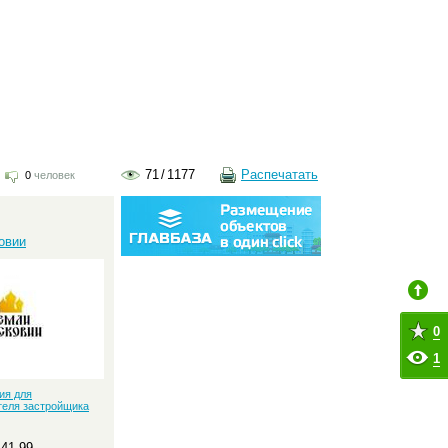
71
/
1177
Распечатать
0
человек
:
овии
0
1
ия для
теля застройщика
-41-99