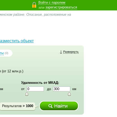
Войти с паролем
зарегистрироваться
или
менском районе. Описание, расположение на
азместить объект
Развернуть
ты
(0)
 (от 12 млн.р.)
Удаленность от МКАД:
ом
от
до
км
Результатов
> 1000