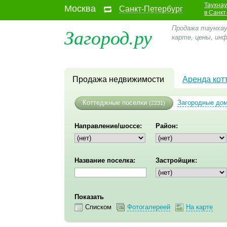
Таухна
Москва
Санкт-Петербург
в Санкт
Загород.ру
Продажа таунхаус
карте, цены, ин
Продажа недвижимости
Аренда кот
Коттеджные поселки
Загородные до
(2231)
Направление/шоссе:
Район:
Название поселка:
Застройщик:
Показать
Списком
Фотогалереей
На карте