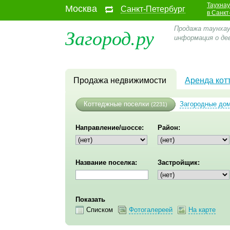
Таухна
Москва
Санкт-Петербург
в Санкт
Загород.ру
Продажа таунхаус
информация о де
Продажа недвижимости
Аренда кот
Коттеджные поселки
Загородные до
(2231)
Направление/шоссе:
Район:
Название поселка:
Застройщик:
Показать
Списком
Фотогалереей
На карте