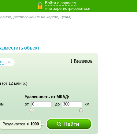
Войти с паролем
зарегистрироваться
или
сание, расположение на карте, цены,
азместить объект
Развернуть
ты
(0)
 (от 12 млн.р.)
Удаленность от МКАД:
ом
от
до
км
Результатов
> 1000