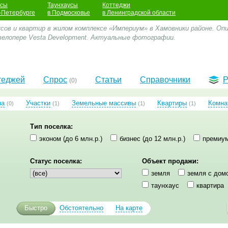
усы
Таунхаусы
Коттеджи
-Петербурге
в Подмосковье
в Ленинградской области
ов и квартир в жилом комплексе «Империум» в Хамовники районе. Опи
велопере Vesta Development. Актуальные фотографии.
теджей
Спрос
Статьи
Справочники
Р
(0)
ма
Участки
Земельные массивы
Квартиры
Комна
(0)
(1)
(1)
(1)
Тип поселка:
эконом (до 6 млн.р.)
бизнес (до 12 млн.р.)
премиум
Статус поселка:
Объект продажи:
земля
земля с дом
таунхаус
квартира
Быстро
Обстоятельно
На карте