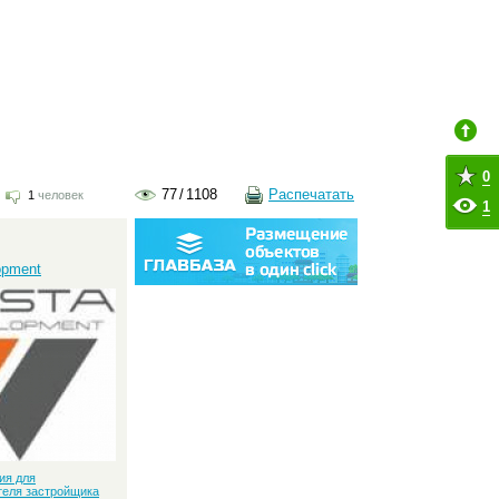
0
77
/
1108
Распечатать
1
человек
1
:
opment
ия для
теля застройщика