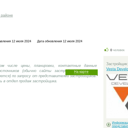
 районе
авления 12 июля 2024
Дата обновления 12 июля 2024
0
человек
Застройщик
ом числе цены, планировки, контактные данные
Vesta Devel
сточников (обычно сайты застройщиков), носит
На карте
яется) по запросу от представителей застройщиков.
ь в отдел продаж застройщика.
Информац
представи