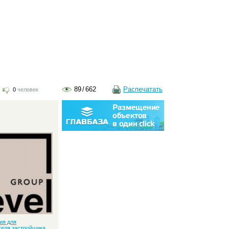
89
/
662
Распечатать
0
человек
:
ия для
теля застройщика