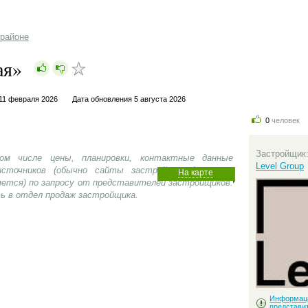
районе
ая»
11 февраля 2026
Дата обновления 5 августа 2026
0
человек
Застройщик
ом числе цены, планировки, контактные данные
Level Group
сточников (обычно сайты застройщиков), носит
На карте
яется) по запросу от представителей застройщиков.
ь в отдел продаж застройщика.
Информац
представи