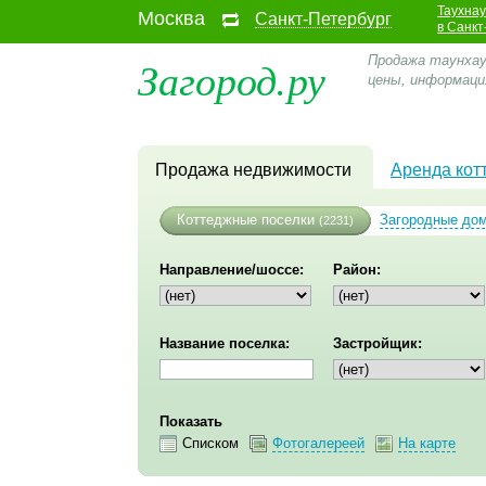
Таухна
Москва
Санкт-Петербург
в Санкт
Загород.ру
Продажа таунхау
цены, информаци
Продажа недвижимости
Аренда кот
Коттеджные поселки
Загородные до
(2231)
Направление/шоссе:
Район:
Название поселка:
Застройщик:
Показать
Списком
Фотогалереей
На карте