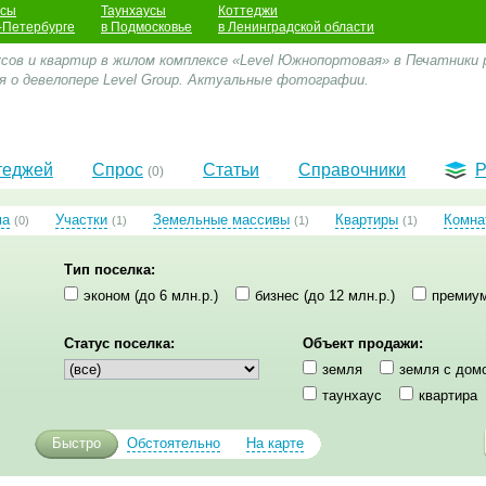
усы
Таунхаусы
Коттеджи
-Петербурге
в Подмосковье
в Ленинградской области
сов и квартир в жилом комплексе «Level Южнопортовая» в Печатники р
я о девелопере Level Group. Актуальные фотографии.
теджей
Спрос
Статьи
Справочники
Р
(0)
ма
Участки
Земельные массивы
Квартиры
Комна
(0)
(1)
(1)
(1)
Тип поселка:
эконом (до 6 млн.р.)
бизнес (до 12 млн.р.)
премиум
Статус поселка:
Объект продажи:
земля
земля с дом
таунхаус
квартира
Быстро
Обстоятельно
На карте