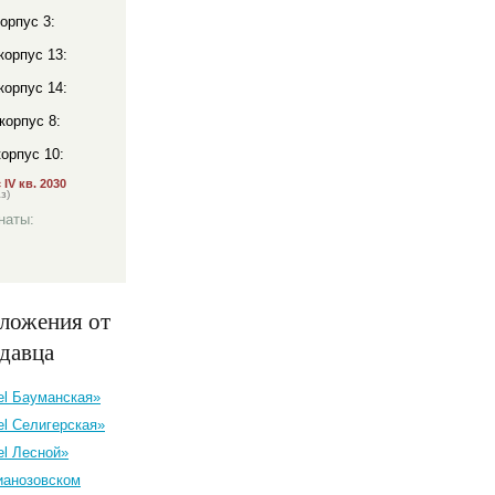
корпус 3:
 корпус 13:
 корпус 14:
корпус 8:
корпус 10:
IV кв. 2030
з)
наты:
ложения от
одавца
el Бауманская»
el Селигерская»
el Лесной»
ианозовском