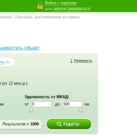
Войти с паролем
зарегистрироваться
или
айоне. Описание, расположение на карте,
азместить объект
Развернуть
ты
(0)
 (от 12 млн.р.)
Удаленность от МКАД:
ом
от
до
км
Результатов
> 1000