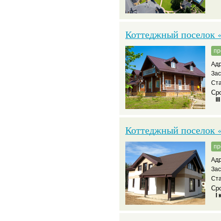
Коттеджный поселок 
пр
Адр
За
Ста
Сро
II
Коттеджный поселок 
пр
Адр
За
Ста
Сро
I 