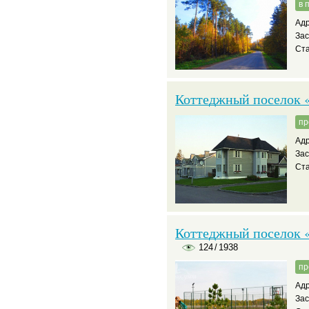
в 
Адр
За
Ста
Коттеджный поселок 
пр
Адр
За
Ста
Коттеджный поселок «
124
/
1938
пр
Адр
За