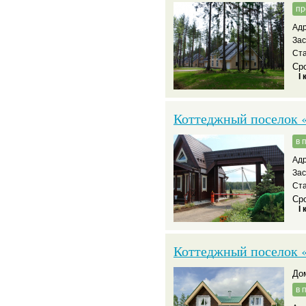
пр
Адр
За
Ста
Сро
I 
Коттеджный поселок 
в 
Адр
За
Ста
Сро
I 
Коттеджный поселок 
д
в 