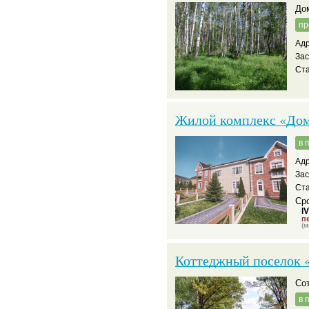
д
пр
Адр
За
Ста
Жилой комплекс «Дом
в 
Адр
За
Ст
Сро
I
пе
(м
Коттеджный поселок 
С
в 