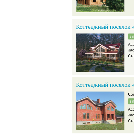
Коттеджный поселок «
в 
Адр
За
Ста
Коттеджный поселок 
С
в 
Адр
За
Ста