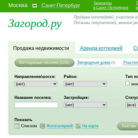
Таухнаусы
Т
Москва
Санкт-Петербург
в Санкт-Петербурге
в
Загород.ру
Продажа коттеджей, участков в
Отзывы покупателей, мнение ре
Продажа недвижимости
Аренда коттеджей
С
Коттеджные поселки
Загородные дома
Участки
(2231)
(0)
Направление/шоссе:
Район:
Тип п
эко
Название поселка:
Застройщик:
Статус
Показать
Списком
Фотогалереей
На карте
Быстро