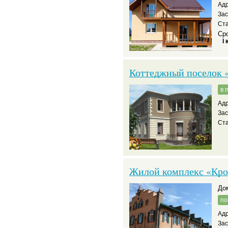
Адр
За
Ста
Сро
I 
Коттеджный поселок 
в 
Адр
За
Ста
Жилой комплекс «Кро
д
по
Адр
За