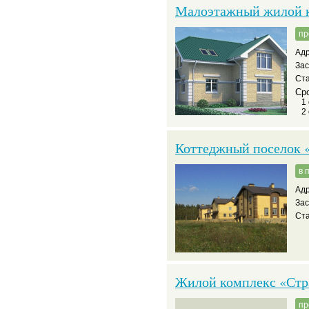
Малоэтажный жилой к
пр
Адр
За
Ста
Сро
1
2
Коттеджный поселок 
в 
Адр
За
Ста
Жилой комплекс «Стр
пр