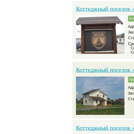
Коттеджный поселок 
в 
Адр
За
Ста
Сро
С
С
Коттеджный поселок 
пр
Адр
За
Ста
Коттеджный поселок 