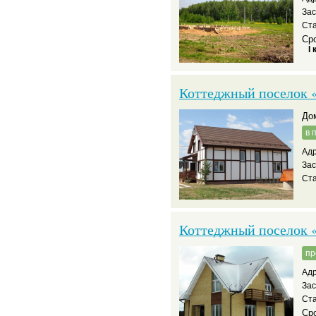
За
Ста
Сро
I 
Коттеджный поселок 
д
в 
Адр
За
Ста
Коттеджный поселок 
пр
Адр
За
Ста
Сро