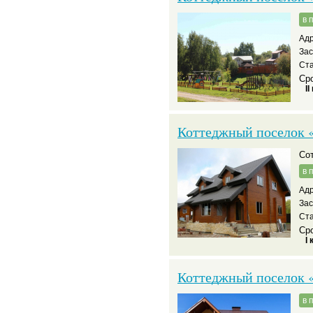
в 
Адр
За
Ста
Сро
II
Коттеджный поселок 
С
в 
Адр
За
Ста
Сро
I 
Коттеджный поселок 
в 