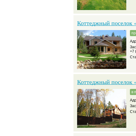
Коттеджный поселок 
пр
Адр
Зас
+7 
Ста
Коттеджный поселок 
в 
Адр
За
Ста