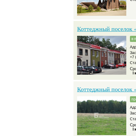
Коттеджный поселок 
в 
Адр
Зас
+7 
Ста
Сро
I 
Коттеджный поселок 
пр
Адр
За
Ста
Сро
I 