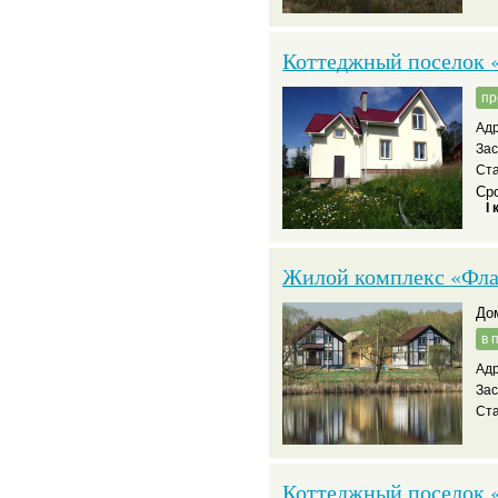
Коттеджный поселок 
пр
Адр
За
Ста
Сро
I 
Жилой комплекс «Фла
д
в 
Адр
За
Ст
Коттеджный поселок 