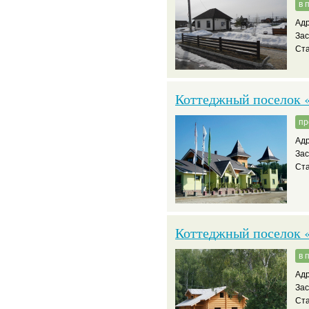
в 
Адр
За
Ста
Коттеджный поселок
пр
Адр
За
Ста
Коттеджный поселок 
в 
Адр
За
Ста