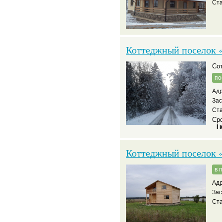
Ста
Коттеджный поселок 
С
по
Адр
За
Ста
Сро
I 
Коттеджный поселок 
в 
Адр
За
Ста