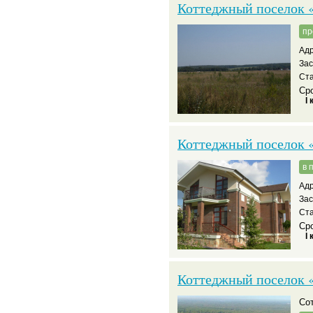
Коттеджный поселок 
пр
Адр
За
Ста
Сро
I 
Коттеджный поселок 
в 
Адр
За
Ста
Сро
I 
Коттеджный поселок «
С