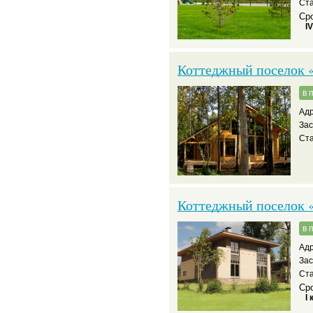
Ста
Сро
I
Коттеджный поселок 
в 
Адр
За
Ста
Коттеджный поселок «
в 
Адр
За
Ста
Сро
I 