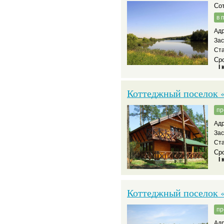
С
в 
Адр
За
Ста
Сро
I 
Коттеджный поселок 
пр
Адр
За
Ста
Сро
I 
Коттеджный поселок 
пр
Адр