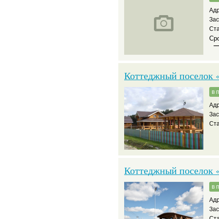
Адр
За
Ст
Сро
Коттеджный поселок 
в 
Адр
Зас
Ста
Коттеджный поселок 
в 
Адр
За
Ста