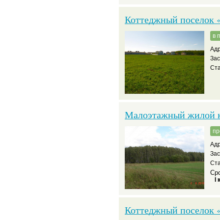
Коттеджный поселок 
в 
Адр
За
Ста
Малоэтажный жилой к
пр
Адр
За
Ста
Сро
I 
Коттеджный поселок 