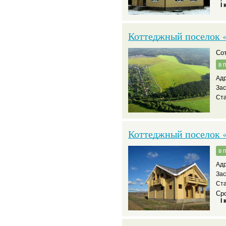
I 
Коттеджный поселок «
С
в 
Адр
За
Ста
Коттеджный поселок «
в 
Адр
За
Ста
Сро
I 