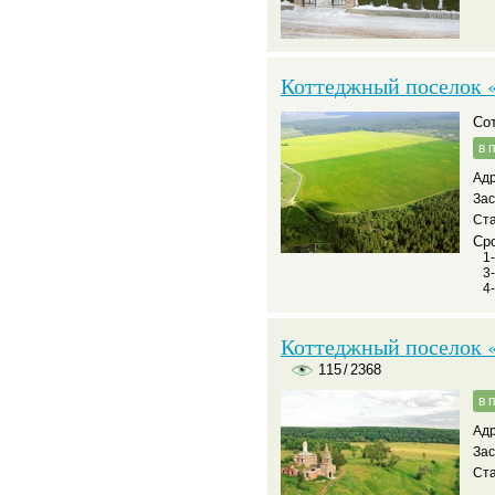
Коттеджный поселок 
С
в 
Адр
За
Ста
Сро
1
3
4
Коттеджный поселок «
115
/
2368
в 
Адр
За
Ста