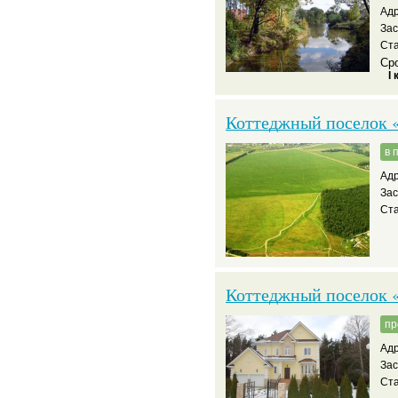
Адр
За
Ста
Сро
I 
Коттеджный поселок 
в 
Адр
За
Ста
Коттеджный поселок 
пр
Адр
За
Ста