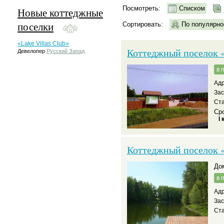
Посмотреть:
Списком
Новые коттеджные
поселки
Сортировать:
По популярно
«Lake Villas Club»
Коттеджный поселок
Девелопер
Русский Запад
в 
Адр
За
Ста
Сро
I 
Коттеджный поселок 
д
в 
Адр
За
Ста