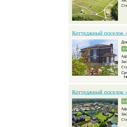
За
Ста
Коттеджный поселок 
д
в 
Адр
За
Ста
Сро
I 
Коттеджный поселок «
в 
Адр
За
Ста