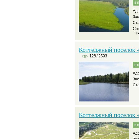
в 
Адр
За
Ста
Сро
I 
Коттеджный поселок «
128
/
2593
в 
Адр
За
Ста
Коттеджный поселок «
в 
Адр