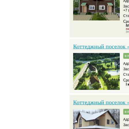
Адр
За
+7 
Ста
Сро
I
пе
(м
Коттеджный поселок «
в 
Адр
За
Ста
Сро
I 
Коттеджный поселок 
в 
Адр
За