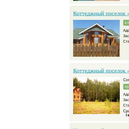
Коттеджный поселок 
в 
Адр
За
Ста
Коттеджный поселок 
С
пр
Адр
За
Ста
Сро
I 