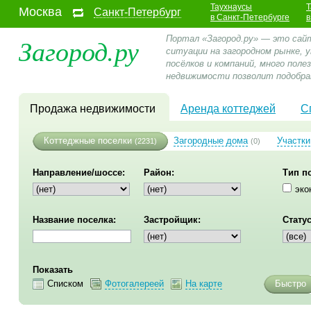
Таухнаусы
Т
Москва
Санкт-Петербург
в Санкт-Петербурге
в
Загород.ру
Портал «Загород.ру» — это сай
ситуации на загородном рынке,
посёлков и компаний, много пол
недвижимости позволит подобра
Продажа недвижимости
Аренда коттеджей
С
Коттеджные поселки
Загородные дома
Участки
(2231)
(0)
Направление/шоссе:
Район:
Тип п
эко
Название поселка:
Застройщик:
Статус
Показать
Списком
Фотогалереей
На карте
Быстро