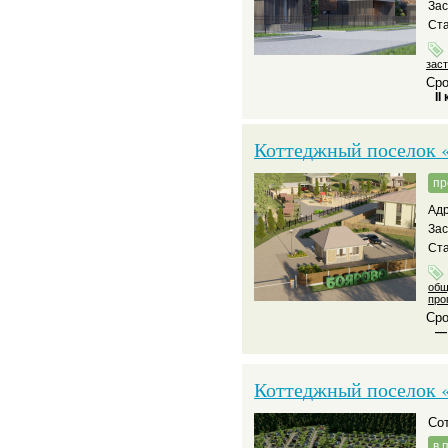
За
Ста
зас
Сро
II
Коттеджный поселок 
пр
Адр
За
Ста
общ
про
Сро
—
Коттеджный поселок «
С
в 