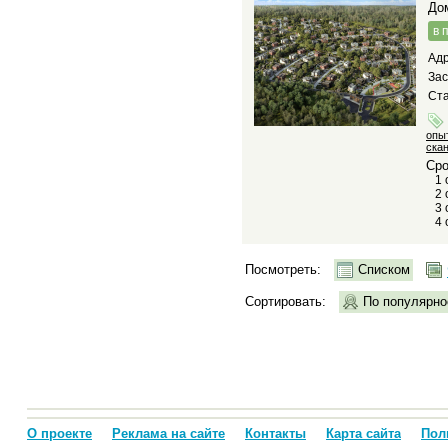
д
в 
Адр
За
Ста
опы
ска
Сро
1 
2 
3 
4 
Посмотреть:
Списком
Сортировать:
По популярно
О проекте
Реклама на сайте
Контакты
Карта сайта
Пол