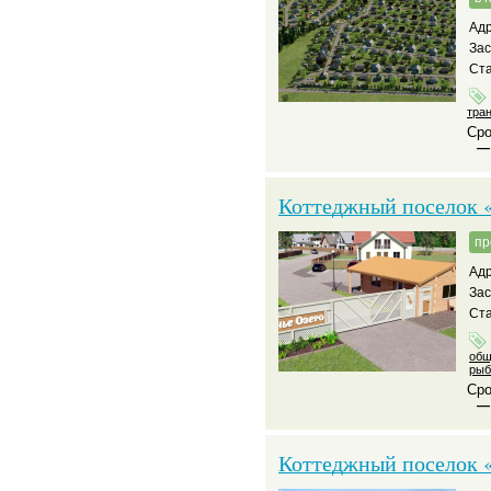
Адр
За
Ста
тра
Сро
—
Коттеджный поселок 
пр
Адр
За
Ста
общ
рыб
Сро
—
Коттеджный поселок «