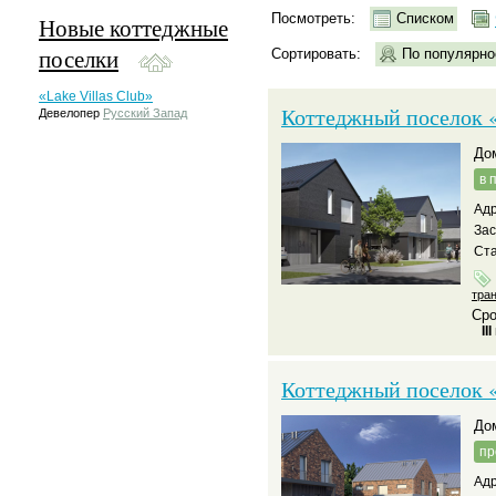
Посмотреть:
Списком
Новые коттеджные
поселки
Сортировать:
По популярно
«Lake Villas Club»
Коттеджный поселок 
Девелопер
Русский Запад
д
в 
Адр
За
Ста
тра
Сро
II
Коттеджный поселок 
д
пр
Адр