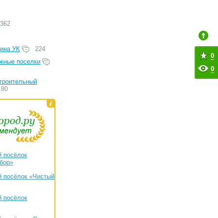
362
ина УК
224
0
жные поселки
0
троительный
80
 посёлок
бор»
 посёлок «Чистый
 посёлок