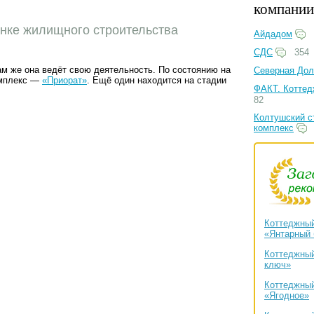
компании
нке жилищного строительства
Айдадом
СДС
354
ам же она ведёт свою деятельность. По состоянию на
Северная Дол
омплекс —
«Приорат»
. Ещё один находится на стадии
ФАКТ. Коттед
82
Колтушский с
комплекс
Коттеджный
«Янтарный 
Коттеджный
ключ»
Коттеджный
«Ягодное»