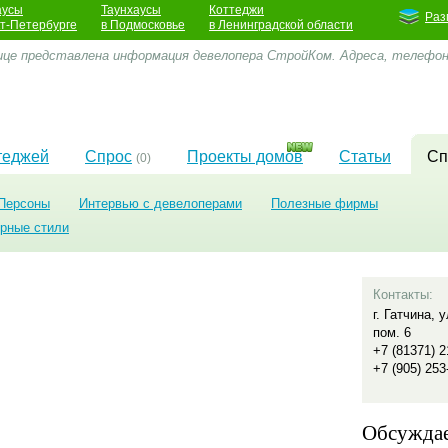
аусы
Таунхаусы
Коттеджи
Раз
кт-Петербурге
в Подмосковье
в Ленинградской области
ице представлена информация девелопера СтройКом. Адреса, телефо
теджей
Спрос
Проекты домов
Статьи
Сп
(0)
Персоны
Интервью с девелоперами
Полезные фирмы
урные стили
Контакты:
г. Гатчина, 
пом. 6
+7 (81371) 2
+7 (905) 253
Обсужда