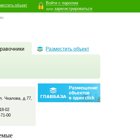
Войти с паролем
местить объект
зарегистрироваться
или
ны.
равочники
Разместить объект
ул. Чкалова, д.77,
18-02
-71-00
емые