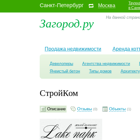
Таухн
Санкт-Петербург
Москва
в Сан
Загород.ру
На данной стран
Продажа недвижимости
Аренда кот
Девелоперы
Агентства недвижимости
Ячеистый бетон
Типы домов
Архитект
СтройКом
Описание
Отзывы
Объекты
(0)
(1)