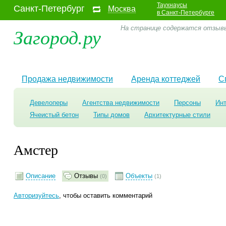
Таухнаусы
Санкт-Петербург
Москва
в Санкт-Петербурге
Загород.ру
На странице содержатся отзывы
Продажа недвижимости
Аренда коттеджей
С
Девелоперы
Агентства недвижимости
Персоны
Ин
Ячеистый бетон
Типы домов
Архитектурные стили
Амстер
Описание
Отзывы
Объекты
(0)
(1)
Авторизуйтесь
, чтобы оставить комментарий