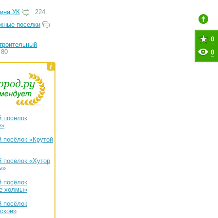
ина УК
224
жные поселки
0
троительный
80
0
 посёлок
е»
 посёлок «Крутой
 посёлок «Хутор
ы»
 посёлок
е холмы»
 посёлок
ское»