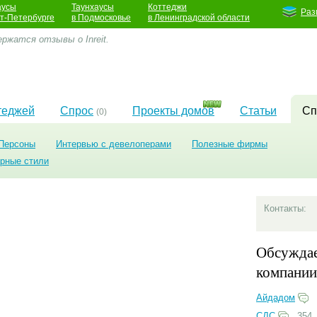
аусы
Таунхаусы
Коттеджи
Раз
кт-Петербурге
в Подмосковье
в Ленинградской области
ржатся отзывы о Inreit.
теджей
Спрос
Проекты домов
Статьи
Сп
(0)
Персоны
Интервью с девелоперами
Полезные фирмы
урные стили
Контакты:
Обсужда
компании
Айдадом
СДС
354