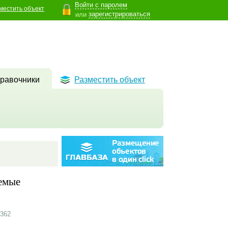
Войти с паролем
местить объект
зарегистрироваться
или
равочники
Разместить объект
емые
362