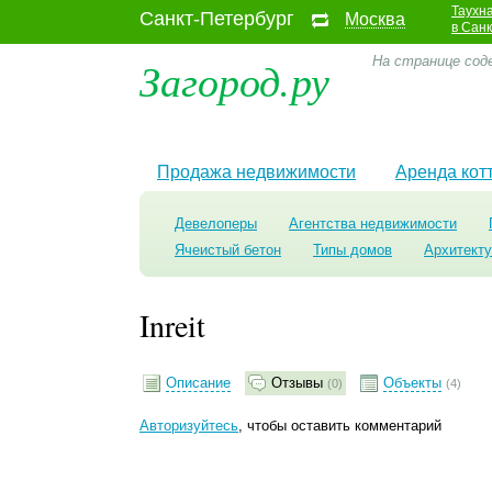
Таухн
Санкт-Петербург
Москва
в Сан
Загород.ру
На странице соде
Продажа недвижимости
Аренда кот
Девелоперы
Агентства недвижимости
Ячеистый бетон
Типы домов
Архитект
Inreit
Описание
Отзывы
Объекты
(0)
(4)
Авторизуйтесь
, чтобы оставить комментарий