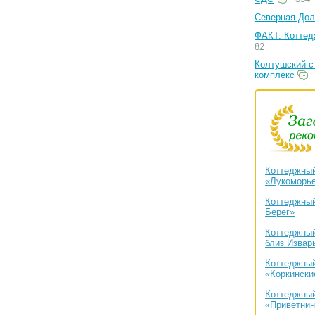
Северная Дол
ФАКТ. Коттед
82
Колтушский с
комплекс
Коттеджный
«Лукоморь
Коттеджный
Берег»
Коттеджный
близ Извар
Коттеджный
«Коркински
Коттеджный
«Приветнин