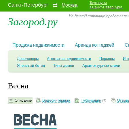
Таухнаусы
Санкт-Петербург
Москва
в Санкт-Петербурге
Загород.ру
На данной странице представле
Продажа недвижимости
Аренда коттеджей
С
Девелоперы
Агентства недвижимости
Персоны
Ин
Ячеистый бетон
Типы домов
Архитектурные стили
Весна
Описание
Видеоинтервью
Публикации
Отзыв
(7)