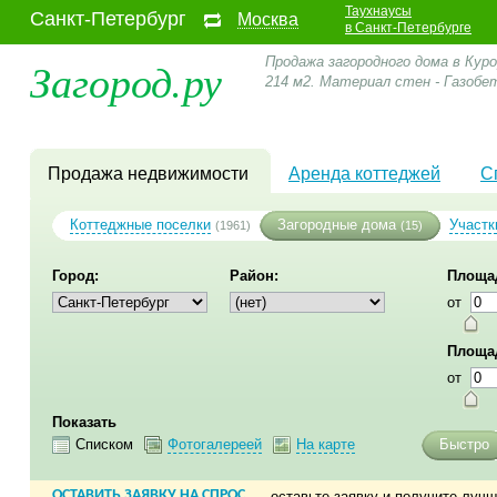
Таухнаусы
Санкт-Петербург
Москва
в Санкт-Петербурге
Загород.ру
Продажа загородного дома в Кур
214 м2. Материал стен - Газобет
Продажа недвижимости
Аренда коттеджей
С
Коттеджные поселки
Загородные дома
Участк
(1961)
(15)
Город:
Район:
Площад
от
Площа
от
Показать
Списком
Фотогалереей
На карте
Быстро
ОСТАВИТЬ ЗАЯВКУ НА СПРОС
— оставьте заявку и получите луч