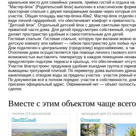
идеальное место для семейных ужинов, приёма гостей и отдыха на
"Мастер-блок" (Родительский блок) выполнен в классическом форма
просторная спальня с двумя панорамными окнами через которые от
участок. Общая площадь мастер-блока 40м2. Мастер-блок отделён 
виде личной гардеробной, что обеспечивает комфорт и приватность
"Детский блок". Отдельный детский блок с двумя светлыми просто
приватной части дома. Для детей предусмотрен собственный, отдел
делает пространство удобным и самостоятельным для детей.
Гостевая спальня. Гостевая спальня, которую при желании можно 
детскую комнату или кабинет — гибкое пространство для любых ну
Дом подключен к центральному (городскому) водоснабжению, а так
Отопление дома осуществляется при помощи личного газового котла
возможностью выставлять температуру в каждом помещении незави
предусмотрен подогрев террасы и крыльца, что обеспечивает отсутс
Участок благоустроен: продумана удобная въездная группа и парко
вымощены тротуарной плиткой. По периметру дома выполнен дрена
канализация с отводом воды за пределы участка - участок ровный и
По документам всё в полном порядке: участок в собственности, дом
присвоен официальный адрес. Обременений нет — объект полностью
сделке.
Вместе с этим объектом чаще всего
посёлок (13 просмотров)
загородный дом (11 просмотров)
ПриЛЕСный
Отрадное