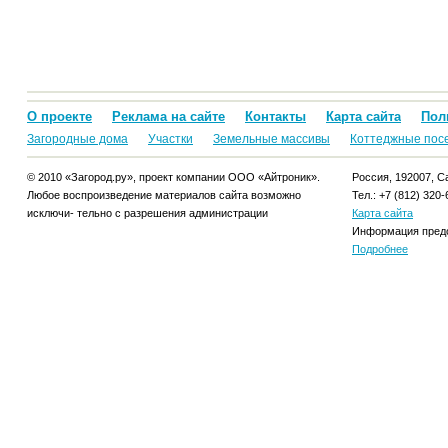
О проекте
Реклама на сайте
Контакты
Карта сайта
Пол
Загородные дома
Участки
Земельные массивы
Коттеджные пос
© 2010 «Загород.ру», проект компании ООО «Айтроник».
Россия, 192007, Са
Любое воспроизведение материалов сайта возможно
Тел.: +7 (812) 320-
исключи- тельно с разрешения администрации
Карта сайта
Информация предо
Подробнее