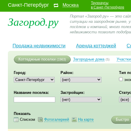
Таухнаусы
Санкт-Петербург
Москва
в Санкт-Петербурге
Загород.ру
Портал «Загород.ру» — это сай
ситуации на загородном рынке,
посёлков и компаний, много пол
недвижимости позволит подобра
Продажа недвижимости
Аренда коттеджей
С
Коттеджные поселки
Загородные дома
Участки
(1963)
(5)
Город:
Район:
Тип п
эко
Название поселка:
Застройщик:
Статус
Показать
Списком
Фотогалереей
На карте
Быстро