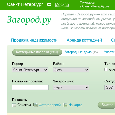
Таухнаусы
Санкт-Петербург
Москва
в Санкт-Петербурге
Загород.ру
Портал «Загород.ру» — это сай
ситуации на загородном рынке,
посёлков и компаний, много пол
недвижимости позволит подобра
Продажа недвижимости
Аренда коттеджей
С
Коттеджные поселки
Загородные дома
Участк
(1961)
(15)
Город:
Район:
Тип п
эко
Название поселка:
Застройщик:
Статус
Показать
Списком
Фотогалереей
На карте
Быстро