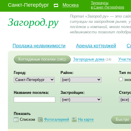
Таухнаусы
Санкт-Петербург
Москва
в Санкт-Петербурге
Загород.ру
Портал «Загород.ру» — это сай
ситуации на загородном рынке,
посёлков и компаний, много пол
недвижимости позволит подобра
Продажа недвижимости
Аренда коттеджей
С
Коттеджные поселки
Загородные дома
Участк
(1961)
(14)
Город:
Район:
Тип п
эко
Название поселка:
Застройщик:
Статус
Показать
Списком
Фотогалереей
На карте
Быстро