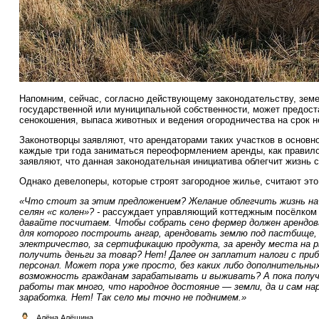
Напомним, сейчас, согласно действующему законодательству, зем
государственной или муниципальной собственности, может предост
сенокошения, выпаса животных и ведения огородничества на срок не
Законотворцы заявляют, что арендаторами таких участков в основ
каждые три года заниматься переоформлением аренды, как правило,
заявляют, что данная законодательная инициатива облегчит жизнь 
Однако девелоперы, которые строят загородное жилье, считают эт
«Что стоит за этим предложением? Желание облегчить жизнь на с
селян «с колен»? -
рассуждает управляющий коттеджным посёлко
давайте посчитаем. Чтобы собрать сено фермер должен арендов
для которого построить ангар, арендовать землю под пастбище, 
электричество, за сертификацию продукта, за аренду места на ры
получить деньги за товар? Нет! Далее он заплатит налоги с прибы
персонал. Может пора уже просто, без каких либо дополнительны
возможность гражданам зарабатывать и выживать? А пока получ
работы так много, что народное достояние — земли, да и сам н
заработка. Нет! Так село мы точно не поднимем.»
Алёна Алёшина