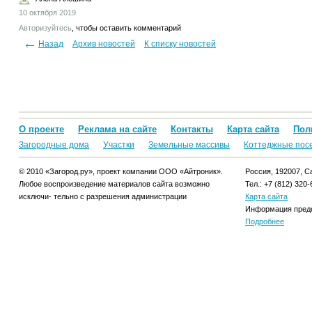
10 октября 2019
Авторизуйтесь
, чтобы оставить комментарий
Назад
Архив новостей
К списку новостей
О проекте
Реклама на сайте
Контакты
Карта сайта
Пол
Загородные дома
Участки
Земельные массивы
Коттеджные пос
© 2010 «Загород.ру», проект компании ООО «Айтроник».
Россия, 192007, Са
Любое воспроизведение материалов сайта возможно
Тел.: +7 (812) 320-
исключи- тельно с разрешения администрации
Карта сайта
Информация предо
Подробнее