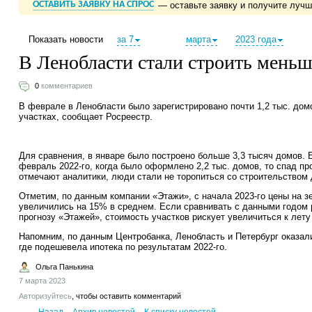
ОСТАВИТЬ ЗАЯВКУ НА СПРОС
— оставьте заявку и получите луч
Показать новости
за 7
марта
2023 года
В Ленобласти стали строить меньш
0
комментариев
В феврале в Ленобласти было зарегистрировано почти 1,2 тыс. до
участках, сообщает Росреестр.
Для сравнения, в январе было построено больше 3,3 тысяч домов. 
февраль 2022-го, когда было оформлено 2,2 тыс. домов, то спад про
отмечают аналитики, люди стали не торопиться со строительством 
Отметим, по данным компании «Этажи», с начала 2023-го цены на з
увеличились на 15% в среднем. Если сравнивать с данными годом р
прогнозу «Этажей», стоимость участков рискует увеличиться к лету
Напомним, по данным Центробанка, Ленобласть и Петербург оказали
где подешевела ипотека по результатам 2022-го.
Ольга Панькина
7 марта 2023
Авторизуйтесь
, чтобы оставить комментарий
Назад
Архив новостей
К списку новостей