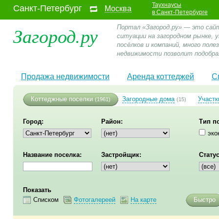
Таухнаусы
Санкт-Петербург
Москва
в Санкт-Петербурге
Загород.ру
Портал «Загород.ру» — это сай
ситуации на загородном рынке,
посёлков и компаний, много пол
недвижимости позволит подобра
Продажа недвижимости
Аренда коттеджей
С
Коттеджные поселки
Загородные дома
Участк
(1961)
(15)
Город:
Район:
Тип п
эко
Название поселка:
Застройщик:
Статус
Показать
Списком
Фотогалереей
На карте
Быстро