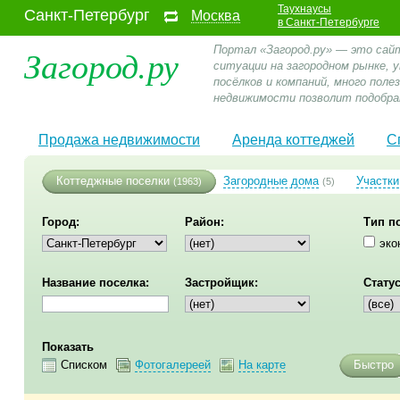
Таухнаусы
Санкт-Петербург
Москва
в Санкт-Петербурге
Загород.ру
Портал «Загород.ру» — это сай
ситуации на загородном рынке,
посёлков и компаний, много пол
недвижимости позволит подобра
Продажа недвижимости
Аренда коттеджей
С
Коттеджные поселки
Загородные дома
Участки
(1963)
(5)
Город:
Район:
Тип п
эко
Название поселка:
Застройщик:
Статус
Показать
Списком
Фотогалереей
На карте
Быстро