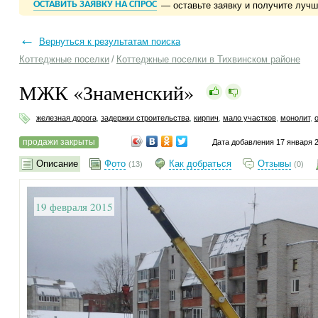
ОСТАВИТЬ ЗАЯВКУ НА СПРОС
— оставьте заявку и получите луч
←
Вернуться к результатам поиска
Коттеджные поселки
/
Коттеджные поселки в Тихвинском районе
МЖК «Знаменский»
железная дорога
,
задержки строительства
,
кирпич
,
мало участков
,
монолит
,
продажи закрыты
Дата добавления 17 января 
Описание
Фото
Как добраться
Отзывы
(13)
(0)
19 февраля 2015