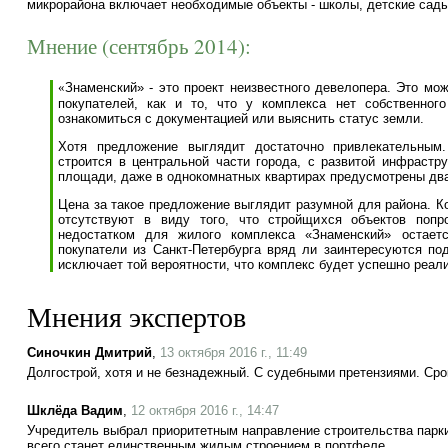
микрорайона включает необходимые объекты - школы, детские сады
Мнение (сентябрь 2014):
«
Знаменский» - это проект неизвестного девелопера. Это мо
покупателей, как и то, что у комплекса нет собственно
ознакомиться с документацией или выяснить статус земли.
Хотя предложение выглядит достаточно привлекательным.
строится в центральной части города, с развитой инфрастр
площади, даже в однокомнатных квартирах предусмотрены два 
Цена за такое предложение выглядит разумной для района. К
отсутствуют в виду того, что стройщихся объектов поп
недостатком для жилого комплекса «Знаменский» остает
покупатели из Санкт-Петербурга вряд ли заинтересуются п
исключает той вероятности, что комплекс будет успешно реа
Мнения экспертов
Синочкин Дмитрий
,
13 октября 2016 г., 11:49
Долгострой, хотя и не безнадежный. С судебными претензиями. Срок
Шклёда Вадим
,
12 октября 2016 г., 14:47
Учредитель выбрал приоритетным направление строительства паркин
всего станет единственным жилым строением в портфеле.