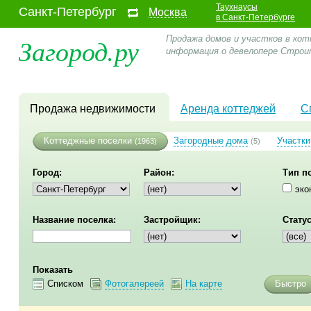
Таухнаусы
Санкт-Петербург
Москва
в Санкт-Петербурге
Загород.ру
Продажа домов и участков в кот
информация о девелопере Строи
Продажа недвижимости
Аренда коттеджей
С
Коттеджные поселки
Загородные дома
Участки
(1963)
(5)
Город:
Район:
Тип п
эко
Название поселка:
Застройщик:
Статус
Показать
Списком
Фотогалереей
На карте
Быстро