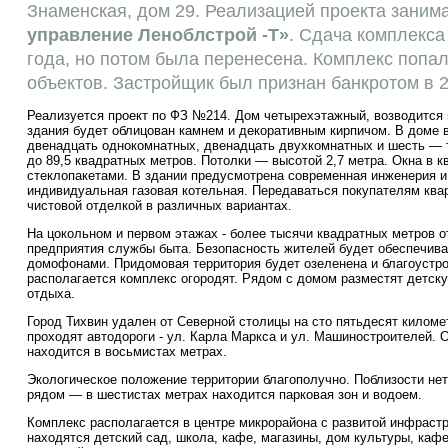
Знаменская, дом 29. Реализацией проекта заним
управление Леноблстрой -Т»
. Сдача комплекса
года, но потом была перенесена. Комплекс попа
объектов. Застройщик был признан банкротом в 2
Реализуется проект по ФЗ №214. Дом четырехэтажный, возводится 
здания будет облицован камнем и декоративным кирпичом. В доме в
двенадцать однокомнатных, двенадцать двухкомнатных и шесть — 
до 89,5 квадратных метров. Потолки — высотой 2,7 метра. Окна в 
стеклопакетами. В здании предусмотрена современная инженерия и
индивидуальная газовая котельная. Передаваться покупателям ква
чистовой отделкой в различных вариантах.
На цокольном и первом этажах - более тысячи квадратных метров о
предприятия службы быта. Безопасность жителей будет обеспечив
домофонами. Придомовая территория будет озеленена и благоустрое
располагается комплекс огородят. Рядом с домом разместят детску
отдыха.
Город Тихвин удален от Северной столицы на сто пятьдесят киломе
проходят автодороги - ул. Карла Маркса и ул. Машиностроителей. 
находится в восьмистах метрах.
Экологическое положение территории благополучно. Поблизости не
рядом — в шестистах метрах находится парковая зон и водоем.
Комплекс располагается в центре микрорайона с развитой инфрастр
находятся детский сад, школа, кафе, магазины, дом культуры, каф