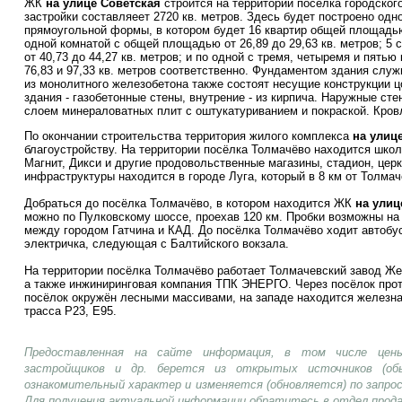
ЖК
на улице Советская
строится на территории посёлка городског
застройки составляеет 2720 кв. метров. Здесь будет построено од
прямоугольной формы, в котором будет 16 квартир общей площадью 
одной комнатой с общей площадью от 26,89 до 29,63 кв. метров; 
от 40,73 до 44,27 кв. метров; и по одной с тремя, четыремя и пять
76,83 и 97,33 кв. метров соответственно. Фундаментом здания слу
из монолитного железобетона также состоят несущие конструкции 
здания - газобетонные стены, внутрение - из кирпича. Наружные ст
слоем минераловатных плит с оштукатуриванием и покраской. Кров
По окончании строительства территория жилого комплекса
на улиц
благоустройству. На территории посёлка Толмачёво находится школ
Магнит, Дикси и другие продовольственные магазины, стадион, цер
инфраструктуры находится в городе Луга, который в 8 км от Толмач
Добраться до посёлка Толмачёво, в котором находится ЖК
на улиц
можно по Пулковскому шоссе, проехав 120 км. Пробки возможны на
между городом Гатчина и КАД. До посёлка Толмачёво ходит автобус
электричка, следующая с Балтийского вокзала.
На территории посёлка Толмачёво работает Толмачевский завод Ж
а также инжиниринговая компания ТПК ЭНЕРГО. Через посёлок проте
посёлок окружён лесными массивами, на западе находится железная
трасса Р23, Е95.
Предоставленная на сайте информация, в том числе цены
застройщиков и др. берется из открытых источников (об
ознакомительный характер и изменяется (обновляется) по запр
Для получения актуальной информации обратитесь в отдел прод