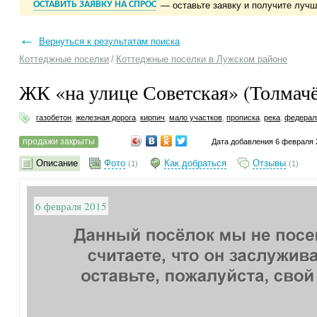
ОСТАВИТЬ ЗАЯВКУ НА СПРОС
— оставьте заявку и получите луч
←
Вернуться к результатам поиска
Коттеджные поселки
/
Коттеджные поселки в Лужском районе
ЖК «на улице Советская» (Толмач
газобетон
,
железная дорога
,
кирпич
,
мало участков
,
прописка
,
река
,
федерал
продажи закрыты
Дата добавления 6 февраля 
Описание
Фото
Как добраться
Отзывы
(1)
(1)
6 февраля 2015