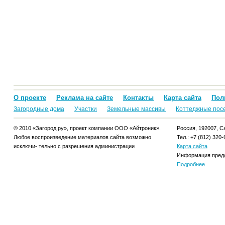
О проекте
Реклама на сайте
Контакты
Карта сайта
Пол
Загородные дома
Участки
Земельные массивы
Коттеджные пос
© 2010 «Загород.ру», проект компании ООО «Айтроник».
Россия, 192007, Са
Любое воспроизведение материалов сайта возможно
Тел.: +7 (812) 320-
исключи- тельно с разрешения администрации
Карта сайта
Информация предо
Подробнее