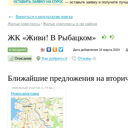
ОСТАВИТЬ ЗАЯВКУ НА СПРОС
— оставьте заявку и получите луч
←
Вернуться к результатам поиска
Жилые комплексы
/
Жилые комплексы в ом районе
ЖК «Живи! В Рыбацком»
в продаже
Дата добавления 16 марта 2024
Д
Описание
Как добраться
Отзывы
(0)
Ближайшие предложения на втори
земельный участок (1.74 км.)
Новосаратовка