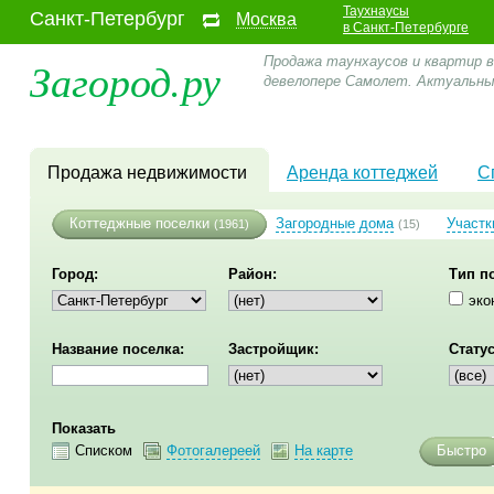
Таухнаусы
Санкт-Петербург
Москва
в Санкт-Петербурге
Загород.ру
Продажа таунхаусов и квартир в
девелопере Самолет. Актуальн
Продажа недвижимости
Аренда коттеджей
С
Коттеджные поселки
Загородные дома
Участк
(1961)
(15)
Город:
Район:
Тип п
эко
Название поселка:
Застройщик:
Статус
Показать
Списком
Фотогалереей
На карте
Быстро