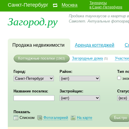
Таухнаусы
Санкт-Петербург
Москва
в Санкт-Петербурге
Загород.ру
Продажа таунхаусов и квартир в
Самолет. Актуальные фотогра
Продажа недвижимости
Аренда коттеджей
С
Коттеджные поселки
Загородные дома
Участки
(1963)
(5)
Город:
Район:
Тип п
эко
Название поселка:
Застройщик:
Статус
Показать
Списком
Фотогалереей
На карте
Быстро