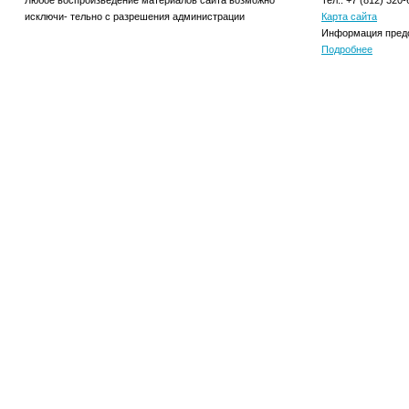
Любое воспроизведение материалов сайта возможно
Тел.: +7 (812) 320-
исключи- тельно с разрешения администрации
Карта сайта
Информация предо
Подробнее