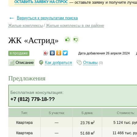
ОСТАВИТЬ ЗАЯВКУ НА СПРОС
— оставьте заявку и получите луч
←
Вернуться к результатам поиска
Жилые комплексы
/
Жилые комплексы в ом районе
ЖК «Астрид»
в продаже
Дата добавления 26 апреля 2024
Описание
Как добраться
Отзывы
(0)
Предложения
Бесплатная консультация:
+7 (812) 779-18-??
Тип:
S участка:
S дома:
Стоимость:
Квартира
—
2
5 124 тыс. ру
23.76 м
Квартира
—
2
11 466 тыс. р
51.68 м