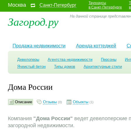
Таухнаусы
Т
Москва
Санкт-Петербург
в Санкт-Петербурге
в
Загород.ру
На данной странице представле
Продажа недвижимости
Аренда коттеджей
С
Девелоперы
Агентства недвижимости
Персоны
Ин
Ячеистый бетон
Типы домов
Архитектурные стили
Дома России
Описание
Отзывы
Объекты
(0)
(1)
Компания
"Дома России"
ведет девелоперские п
загородной недвижимости.