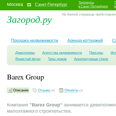
Таухнаусы
Т
Москва
Санкт-Петербург
в Санкт-Петербурге
в
Загород.ру
На данной странице представлен
Продажа недвижимости
Аренда коттеджей
С
Девелоперы
Агентства недвижимости
Персоны
Ин
Ячеистый бетон
Типы домов
Архитектурные стили
Barex Group
Описание
Отзывы
Объекты
(0)
(1)
Компания
"Barex Group"
занимается девелопмен
малоэтажного строительства.