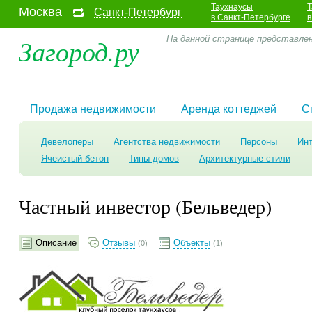
Таухнаусы
Т
Москва
Санкт-Петербург
в Санкт-Петербурге
в
Загород.ру
На данной странице представле
Продажа недвижимости
Аренда коттеджей
С
Девелоперы
Агентства недвижимости
Персоны
Ин
Ячеистый бетон
Типы домов
Архитектурные стили
Частный инвестор (Бельведер)
Описание
Отзывы
Объекты
(0)
(1)