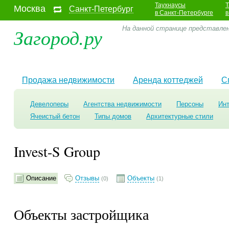
Таухнаусы
Т
Москва
Санкт-Петербург
в Санкт-Петербурге
в
Загород.ру
На данной странице представлен
Продажа недвижимости
Аренда коттеджей
С
Девелоперы
Агентства недвижимости
Персоны
Ин
Ячеистый бетон
Типы домов
Архитектурные стили
Invest-S Group
Описание
Отзывы
Объекты
(0)
(1)
Объекты застройщика