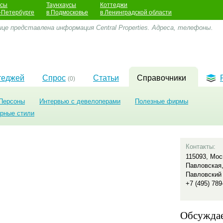
усы
Таунхаусы
Коттеджи
-Петербурге
в Подмосковье
в Ленинградской области
це представлена информация Central Properties. Адреса, телефоны.
теджей
Спрос
Статьи
Справочники
(0)
Персоны
Интервью с девелоперами
Полезные фирмы
урные стили
Контакты:
115093, Мос
Павловская,
Павловский
+7 (495) 789
Обсужда