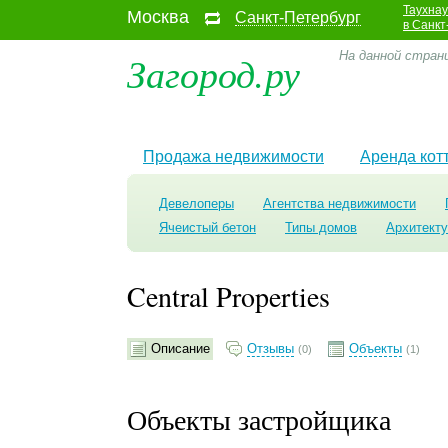
Таухна
Москва
Санкт-Петербург
в Санкт
Загород.ру
На данной страни
Продажа недвижимости
Аренда кот
Девелоперы
Агентства недвижимости
Ячеистый бетон
Типы домов
Архитект
Central Properties
Описание
Отзывы
Объекты
(0)
(1)
Объекты застройщика