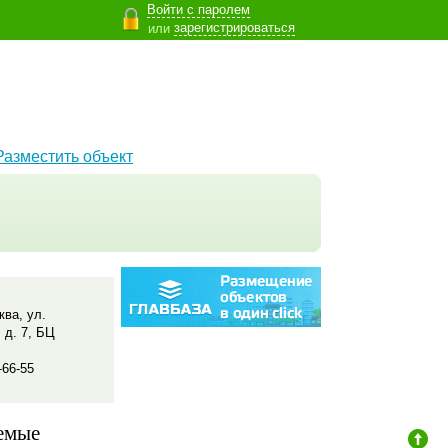
Войти с паролем
зарегистрироваться
или
Разместить объект
ква, ул.
 д. 7, БЦ
-66-55
емые