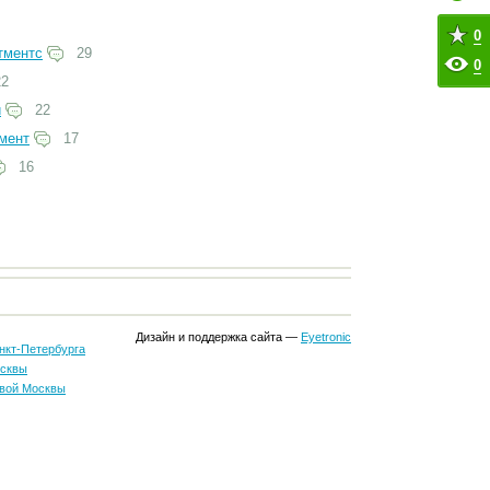
0
тментс
29
0
2
й
22
мент
17
16
Дизайн и поддержка сайта —
Eyetronic
нкт-Петербурга
осквы
вой Москвы