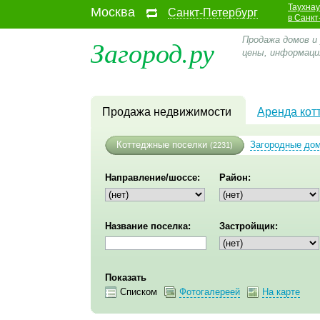
Таухна
Москва
Санкт-Петербург
в Санкт
Загород.ру
Продажа домов и
цены, информаци
Продажа недвижимости
Аренда кот
Коттеджные поселки
Загородные до
(2231)
Направление/шоссе:
Район:
Название поселка:
Застройщик:
Показать
Списком
Фотогалереей
На карте