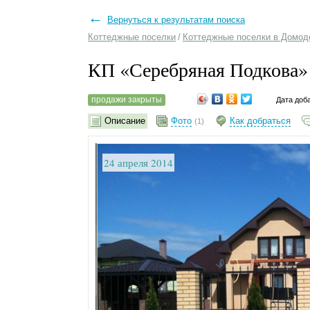
←
Вернуться к результатам поиска
Коттеджные поселки
/
Коттеджные поселки в Домод
КП «Серебряная Подкова
продажи закрыты
Дата доб
Описание
Фото
Как добраться
(1)
24 апреля 2014