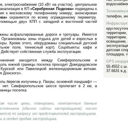
водоснабже
, электроснабжение (10 кВт на участок), центральное
канализация в КП
«Серебряная Подкова»
подведены к
Телекоммун
ия к московскому телефонному номеру, анонсирован
телефон
,
ин
ова»
охраняется по всему огражденному периметру.
 помощью двух КПП с западной и восточной частей
Инфраструк
круглосуточ
территории
,
ены асфальтированные дороги и тротуары. Имеется
территории
,
. Организованы зоны отдыха для детей и взрослых в
освещение
,
ахры. Кроме этого, оборудованы специальный детский
эксплуатац
льное поле, теннисный корт). Соцобъекты: кафе и
детская спо
 Действует собственная служба эксплуатации.
площадка
,
г
значения находится между Симферопольским и
GPS коорди
доль южной границы поселка проходит Домодедовское
55.4552 с.ш.
 Курской или Павелецкой железнодорожным веткам.
37.6631 в.д.
я Донского».
оль берегов излучины р. Пахры, основной ландшафт —
 нет. Симферопольское шоссе пролегает в 2 км, а
раницы поселка.
ом числе цены, планировки, контактные данные
сточников (обычно сайты застройщиков), носит
яется) по запросу от представителей застройщиков.
ь в отдел продаж застройщика.