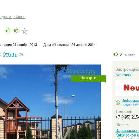
едоом районе
»
авления 21 ноября 2013
Дата обновления 24 апреля 2014
Отзывы
(0)
0
человек
Застройщик
Neumark
На карте
Информац
представи
Телефон:
+7 (495) 215
Шоссе:
Варшавское
Каширское 