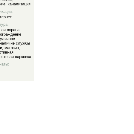
ние
,
канализация
икации:
тернет
тура:
ная охрана
ограждение
уличное
наличие службы
ии
,
магазин
,
ртивная
остевая парковка
наты: