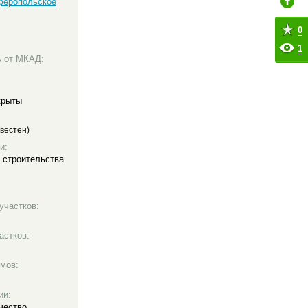
еропольское
0
1
ь от МКАД:
крыты
вестен)
и:
 строительства
участков:
астков:
мов:
ии:
чество
,