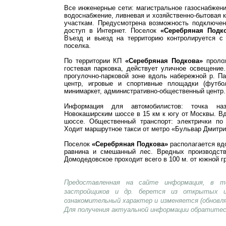
Все инженерные сети: магистральное газоснабжение
водоснабжение, ливневая и хозяйственно-бытовая 
участкам. Предусмотрена возможность подключен
доступ в Интернет. Поселок
«Серебряная Подк
Въезд и выезд на территорию контролируется с
поселка.
По территории КП
«Серебряная Подкова»
пролож
гостевая парковка, действует уличное освещение
прогулочно-парковой зоне вдоль набережной р. П
центр, игровые и спортивные площадки (футбо
минимаркет, административно-общественный центр.
Информация для автомобилистов: точка на
Новокаширским шоссе в 15 км к югу от Москвы. В
шоссе. Общественный транспорт: электрички по
Ходит маршрутное такси от метро «Бульвар Дмитри
Поселок
«Серебряная Подкова»
располагается вд
равнина и смешанный лес. Вредных производств
Домодедовское проходит всего в 100 м. от южной г
Предоставленная на сайте информация, в т
застройщиков и др. берется из открытых и
ознакомительный характер и изменяется (обновл
Для получения актуальной информации обратитес