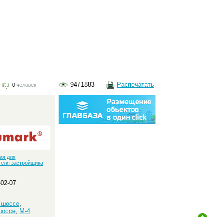
94
/
1883
Распечатать
0
человек
:
ия для
теля застройщика
-02-07
 шоссе
,
шоссе
,
М-4