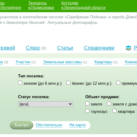
усы
Таунхаусы
Коттеджи
-Петербурге
в Подмосковье
в Ленинградской области
 участков в коттеджном поселке «Серебряная Подкова» в городе Домод
я о девелопере Neumark. Актуальные фотографии.
теджей
Спрос
Статьи
Справочники
Р
(0)
ма
Участки
Земельные массивы
Квартиры
Комна
(0)
(1)
(1)
(1)
Тип поселка:
эконом (до 6 млн.р.)
бизнес (до 12 млн.р.)
премиум
Статус поселка:
Объект продажи:
земля
земля с дом
таунхаус
квартира
Быстро
Обстоятельно
На карте