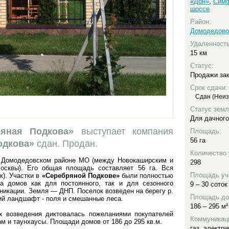
«Дон»
,
Симф
шоссе
Район:
Домодедово
Удаленност
15 км
Статус:
Продажи за
Срок сдачи:
Сдан (Неиз
Статус земл
Для дачного
ряная Подкова»
выступает компания
Площадь:
56 га
одкова»
сдан. Продан.
Количество 
 Домодедовском районе МО (между Новокаширским и
298
сквы). Его общая площадь составляет 56 га. Вся
Площадь уч
к). Участки в
«Серебряной Подкове»
были полностью
а домов как для постоянного, так и для сезонного
9 – 30 соток
никации. Земля — ДНП. Поселок возведен на берегу р.
Площадь до
ий ландшафт - поля и смешанные леса.
186 – 295 м²
их возведения диктовалась пожеланиями покупателей
Коммуникац
ам и таунхаусы. Площади домов от 186 до 295 кв.м.
газ
,
электри