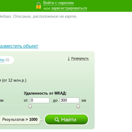
Войти с паролем
зарегистрироваться
или
едово. Описание, расположение на карте,
азместить объект
Развернуть
ты
(0)
 (от 12 млн.р.)
Удаленность от МКАД:
ом
от
до
км
Результатов
> 1000