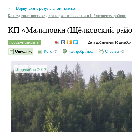
←
Вернуться к результатам поиска
Коттеджные поселки
/
Коттеджные поселки в Щёлковском районе
КП «Малиновка (Щёлковский рай
продажи закрыты
Дата добавления 20 декабря
Описание
Фото
Как добраться
Отзывы
(2)
(0)
20 декабря 2013