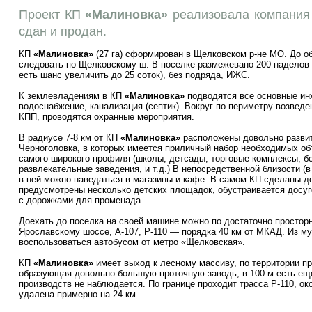
Проект КП
«Малиновка»
реализовала компания
сдан и продан.
КП
«Малиновка»
(27 га) сформирован в Щелковском р-не МО. До о
следовать по Щелковскому ш. В поселке размежевано 200 наделов 
есть шанс увеличить до 25 соток), без подряда, ИЖС.
К землевладениям в КП
«Малиновка»
подводятся все основные инж
водоснабжение, канализация (септик). Вокруг по периметру возвед
КПП, проводятся охранные мероприятия.
В радиусе 7-8 км от КП
«Малиновка»
расположены довольно развит
Черноголовка, в которых имеется приличный набор необходимых о
самого широкого профиля (школы, детсады, торговые комплексы, бо
развлекательные заведения, и т.д.) В непосредственной близости (
в ней можно наведаться в магазины и кафе. В самом КП сделаны до
предусмотрены несколько детских площадок, обустраивается досуг
с дорожками для променада.
Доехать до поселка на своей машине можно по достаточно простор
Ярославскому шоссе, А-107, Р-110 — порядка 40 км от МКАД. Из м
воспользоваться автобусом от метро «Щелковская».
КП
«Малиновка»
имеет выход к лесному массиву, по территории пр
образующая довольно большую проточную заводь, в 100 м есть ещ
производств не наблюдается. По границе проходит трасса Р-110, око
удалена примерно на 24 км.