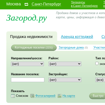
Таухнаусы
Т
Москва
Санкт-Петербург
в Санкт-Петербурге
в
Загород.ру
Продажа домов и участков в кот
карте, цены, информация о де
Продажа недвижимости
Аренда коттеджей
С
Коттеджные поселки
Загородные дома
Участки
(2231)
(0)
Направление/шоссе:
Район:
Тип п
эко
Название поселка:
Застройщик:
Статус
Показать
Списком
Фотогалереей
На карте
Быстро