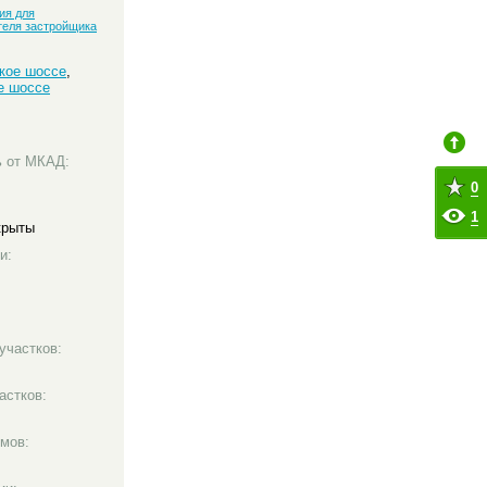
ия для
теля застройщика
кое шоссе
,
е шоссе
ь от МКАД:
0
1
крыты
и:
участков:
астков:
мов: