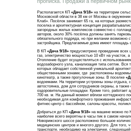
прописка. Продажи а первичном рын
Располагается КП
«Дача 9/18»
на территории сельс
Московской области в 38 км от Москвы в окружении
Клаб». Посёлок занимает 65 га, на которых размест
поселка и архитектурная концепция разрабатывалис
загородных жилых комплексов совместно с голлан
авторов, около 30% посёлка должны занять парковы
обязательного подряда, но при желании возможно с
застройщика. Предлагаемые дома имеют площадь от
В КП
«Дача 9/18»
предусмотрено проведение всех 
газ, электричество мощностью 10 кВт на участок, 
Отопление будет осуществляться с использованием 
водозаборного узла, канализация типа септик. Вся 
которых обладает собственной уникальной архитект
общественными зонами, где расположены водоемы, 
кинотеатр, а также прогулочные зоны. В поселке
«Д
водоемами. На территории устроены зоны отдыха, 
автостоянка, дом для сотрудников охраны, а также
оздоровительные площадки. Кроме того, работает 
700 кв. м. На данный момент вблизи коттеджного п
необходимая для комфортного проживания инфрастр
фитнес-центр с бассейном, салоны красоты, поликли
Добраться до КП
«Дача 9/18»
на машине можно по Н
наиболее всего вероятны в часы пик в самом нача
Новорижского шоссе расположено большое количест
медицинских центров и многого другого. Для того,
транспорте, необходимо на электричке, следующей 