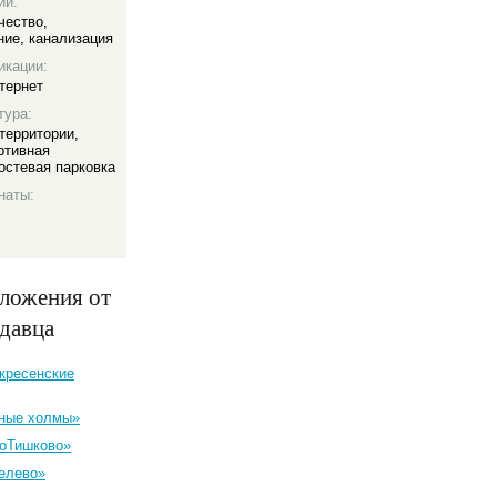
ии:
чество
,
ние
,
канализация
икации:
тернет
тура:
территории
,
ртивная
остевая парковка
наты:
ложения от
одавца
кресенские
ные холмы»
оТишково»
елево»