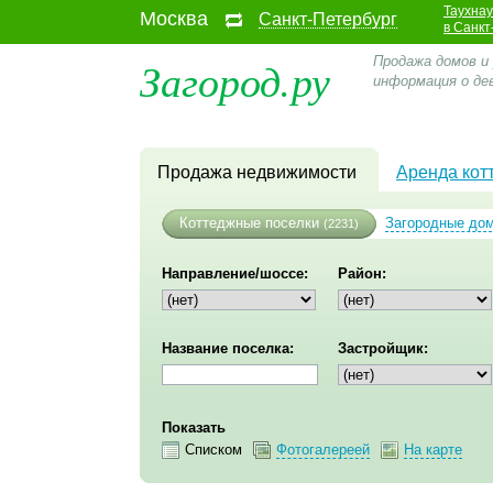
Таухна
Москва
Санкт-Петербург
в Санкт
Загород.ру
Продажа домов и 
информация о д
Продажа недвижимости
Аренда кот
Коттеджные поселки
Загородные до
(2231)
Направление/шоссе:
Район:
Название поселка:
Застройщик:
Показать
Списком
Фотогалереей
На карте