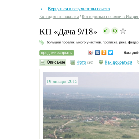
←
Вернуться к результатам поиска
Коттеджные поселки
/
Коттеджные поселки в Истри
КП «Дача 9/18»
большой поселок
,
много участков
,
прописка
,
река
,
федер
продажи закрыты
Дата доб
Описание
Фото
Как добраться
(20)
19 января 2015