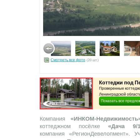
Смотреть все фото
(20 шт.)
Коттеджи под П
Проверенные коттеджи
Ленинградской области.
Показать все предло
Компания
«ИНКОМ-Недвижимость
коттеджном посёлке
«Дача 9/1
компания «РегионДевелопмент». У