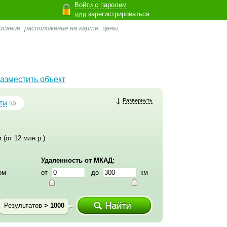
Войти с паролем
зарегистрироваться
или
сание, расположение на карте, цены,
азместить объект
Развернуть
ты
(0)
 (от 12 млн.р.)
Удаленность от МКАД:
ом
от
до
км
Результатов
> 1000