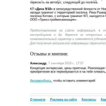
пересесть на автобус, следующий до посёлка.
КП
«Дача 9/18»
в непосредственной близости от Но
западе граничит с территорией посёлка. Река Разва
посёлка Котово, с которым граничит КП, находятс
ООО «Трансстроймеханизация».
Предоставленная на сайте информация, в т
застройщиков и др. берется из открытых и
ознакомительный характер и изменяется (обновл
Для получения актуальной информации обратитес
Отзывы и мнения:
Александр
,
7 сентября 2016 г., 17:57
Концепция интересная, цены приятные. Реализация 
приобретения все переобуваются и на тебя плевать, 
Авторизуйтесь
, чтобы оставить комментарий
О проекте
Реклама на сайте
Контакты
Кар