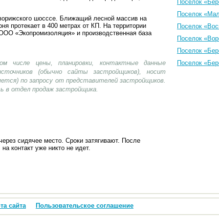
Поселок «Бер
Поселок «Мал
ворижского шосссе. Ближащий лесной массив на
рня протекает в 400 метрах от КП. На территории
Поселок «Вос
я ООО «Экопромизоляция» и производственная база
Поселок «Вор
Поселок «Бер
ом числе цены, планировки, контактные данные
Поселок «Бер
сточников (обычно сайты застройщиков), носит
яется) по запросу от представителей застройщиков.
ь в отдел продаж застройщика.
через сидячее место. Сроки затягивают. После
на контакт уже никто не идет.
та сайта
Пользовательское соглашение