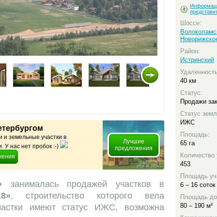
Информац
представи
Шоссе:
Волоколамс
Новорижско
Район:
Истринский
Удаленност
40 км
Статус:
Продажи за
Статус земл
ИЖС
етербургом
Площадь:
 и земельные участки в
Лучшие
65 га
 У нас нет пробок :-)
предложения
Количество 
жения
453
Площадь уч
»
занималась продажей участков в
6 – 16 соток
8»
, строительство которого вела
Площадь до
80 – 190 м²
частки имеют статус ИЖС, возможна