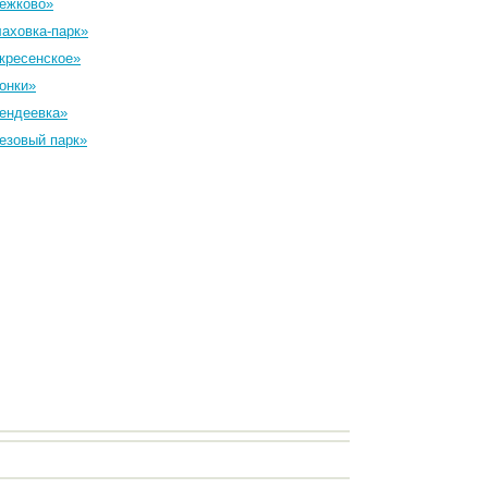
ежково»
аховка-парк»
кресенское»
онки»
ендеевка»
езовый парк»