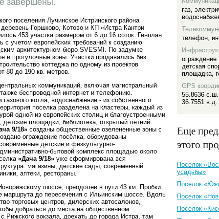
ке завершены.
Коммуникац
газ
,
электри
водоснабже
кого поселения Лучинское Истринского района
 деревень Горшково, Котово и КП «Истра Кантри
Телекоммун
илось 453 участка размером от 6 до 16 соток. Генплан
телефон
,
ин
ь с учетом европейских требований к созданию
дским архитектурном бюро SVESMI. По задумке
Инфраструк
е и прогулочные зоны. Участки продавались без
ограждение 
троительство коттеджа по одному из проектов
детская спо
 80 до 190 кв. метров.
площадка
,
г
центральных коммуникаций, включая магистральный
GPS коорди
а также беспроводной интернет и телефонию.
55.8636 с.ш.
газового котла, водоснабжение - из собственного
36.7551 в.д.
территория поселка разделена на кластеры, каждый из
урой одной из европейских столиц и благоустроенными
детские площадки, библиотека, открытый летний
Еще пред
ача 9/18»
созданы общественные озелененные зоны с
создано ограждение посёлка, оборудованы
этого пр
 современные детские и физкультурно-
административно-бытовой комплекс площадью около
оселка
«Дача 9/18»
уже сформирована вся
Поселок «Вос
уктура: магазины, детские сады, современный
усадьбы»
ники, аптеки, рестораны.
Поселок «Юж
оворижскому шоссе, преодолев в пути 43 км. Пробки
ле маршрута до пересечения с Ильинским шоссе. Вдоль
Поселок «Нов
во торговых центров, дилерских автосалонов,
Поселок «Кис
 чтобы добраться до места на общественном
с Рижского вокзала, доехать до города Истра, там