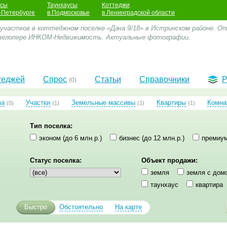
усы
Таунхаусы
Коттеджи
-Петербурге
в Подмосковье
в Ленинградской области
участков в коттеджном поселке «Дача 9/18» в Истринском районе. Опи
евелопере ИНКОМ-Недвижимость. Актуальные фотографии.
теджей
Спрос
Статьи
Справочники
Р
(0)
ма
Участки
Земельные массивы
Квартиры
Комна
(0)
(1)
(1)
(1)
Тип поселка:
эконом (до 6 млн.р.)
бизнес (до 12 млн.р.)
премиум
Статус поселка:
Объект продажи:
земля
земля с дом
таунхаус
квартира
Быстро
Обстоятельно
На карте