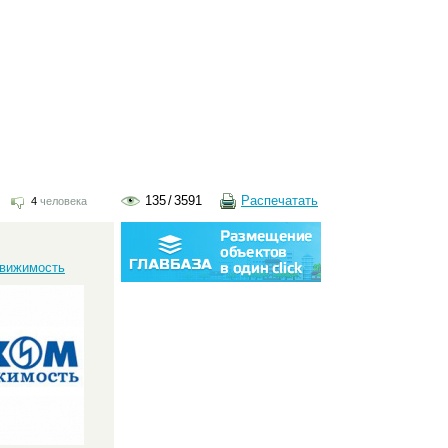
135
/
3591
Распечатать
4
человека
:
вижимость