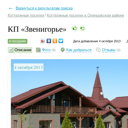
←
Вернуться к результатам поиска
Коттеджные поселки
/
Коттеджные поселки в Одинцовском районе
КП «Звенигорье»
в продаже
Дата добавления 4 октября 2013
Описание
Фото
Как добраться
Отзывы
(8)
(0)
4 октября 2013