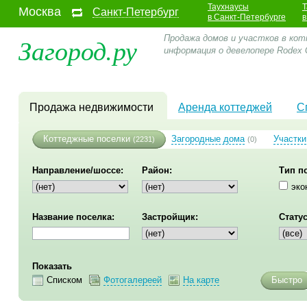
Таухнаусы
Т
Москва
Санкт-Петербург
в Санкт-Петербурге
в
Загород.ру
Продажа домов и участков в кот
информация о девелопере Rodex
Продажа недвижимости
Аренда коттеджей
С
Коттеджные поселки
Загородные дома
Участки
(2231)
(0)
Направление/шоссе:
Район:
Тип п
эко
Название поселка:
Застройщик:
Статус
Показать
Списком
Фотогалереей
На карте
Быстро