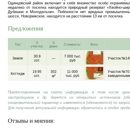
Одинцовский район включает в себя множество особо охраняемых
недалеко от поселка находится природный резерват «Хвойно-ши
Дубешни и Молодельни». Поблизости нет вредных промышленны
шоссе, Новорижское, находится на расстоянии 13 км от поселка.
Предложения
S
S
Тип:
Стоимость:
Фото:
участка:
дома:
30.9
7 000 тыс.
Земля
—
Участок №14
сот.
руб
2
19.95
302
11 000
Участок №70
Коттедж
сот.
2
тыс. руб
заведенными
м
Предоставленная на сайте информация, в том числе цены
застройщиков и др. берется из открытых источников (об
ознакомительный характер и изменяется (обновляется) по запр
Для получения актуальной информации обратитесь в отдел прод
Отзывы и мнения: