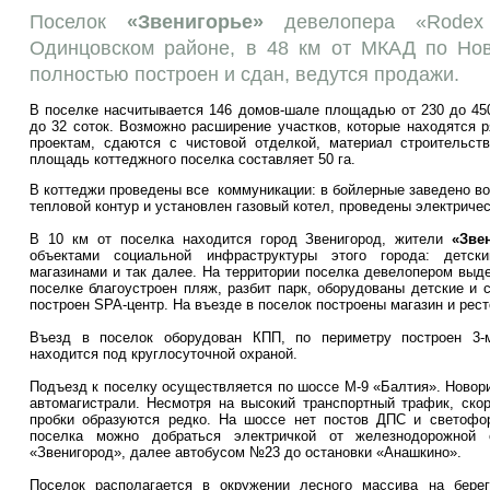
Поселок
«Звенигорье»
девелопера «Rodex 
Одинцовском районе, в 48 км от МКАД по Нов
полностью построен и сдан, ведутся продажи.
В поселке насчитывается 146 домов-шале площадью от 230 до 450
до 32 соток. Возможно расширение участков, которые находятся 
проектам, сдаются с чистовой отделкой, материал строительст
площадь коттеджного поселка составляет 50 га.
В коттеджи проведены все коммуникации: в бойлерные заведено в
тепловой контур и установлен газовый котел, проведены электричес
В 10 км от поселка находится город Звенигород, жители
«Зве
объектами социальной инфраструктуры этого города: детск
магазинами и так далее. На территории поселка девелопером выд
поселке благоустроен пляж, разбит парк, оборудованы детские и 
построен SPA-центр. На въезде в поселок построены магазин и рест
Въезд в поселок оборудован КПП, по периметру построен 3-м
находится под круглосуточной охраной.
Подъезд к поселку осуществляется по шоссе М-9 «Балтия». Новор
автомагистрали. Несмотря на высокий транспортный трафик, скор
пробки образуются редко. На шоссе нет постов ДПС и светофо
поселка можно добраться электричкой от железнодорожной 
«Звенигород», далее автобусом №23 до остановки «Анашкино».
Поселок располагается в окружении лесного массива на бере