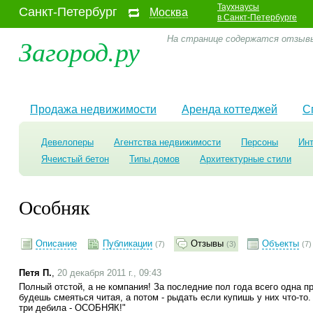
Таухнаусы
Санкт-Петербург
Москва
в Санкт-Петербурге
Загород.ру
На странице содержатся отзывы
Продажа недвижимости
Аренда коттеджей
С
Девелоперы
Агентства недвижимости
Персоны
Ин
Ячеистый бетон
Типы домов
Архитектурные стили
Особняк
Описание
Публикации
Отзывы
Объекты
(7)
(3)
(7)
Петя П.
,
20 декабря 2011 г., 09:43
Полный отстой, а не компания! За последние пол года всего одна п
будешь смеяться читая, а потом - рыдать если купишь у них что-то. 
три дебила - ОСОБНЯК!"