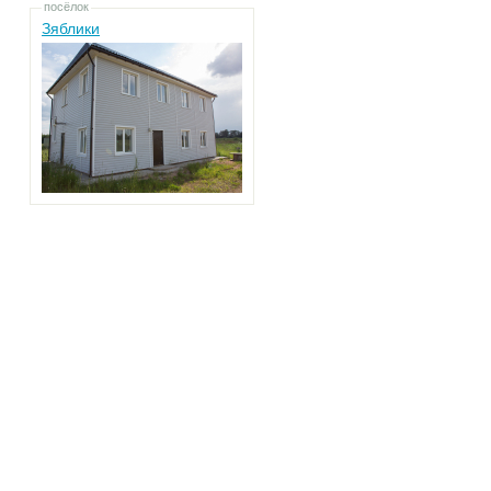
посёлок
Зяблики