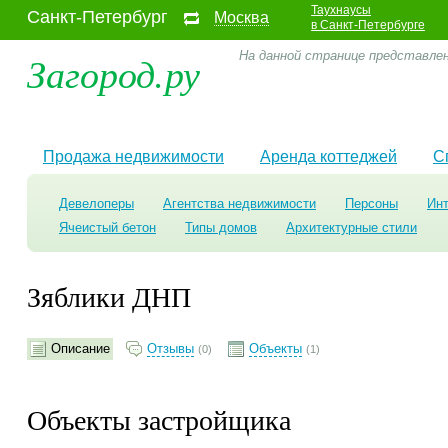
Таухнаусы
Санкт-Петербург
Москва
в Санкт-Петербурге
Загород.ру
На данной странице представле
Продажа недвижимости
Аренда коттеджей
С
Девелоперы
Агентства недвижимости
Персоны
Ин
Ячеистый бетон
Типы домов
Архитектурные стили
Зяблики ДНП
Описание
Отзывы
Объекты
(0)
(1)
Объекты застройщика