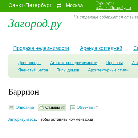
Таухнаусы
Санкт-Петербург
Москва
в Санкт-Петербурге
Загород.ру
На странице содержатся отзывы
Продажа недвижимости
Аренда коттеджей
С
Девелоперы
Агентства недвижимости
Персоны
Ин
Ячеистый бетон
Типы домов
Архитектурные стили
Баррион
Описание
Отзывы
Объекты
(0)
(4)
Авторизуйтесь
, чтобы оставить комментарий