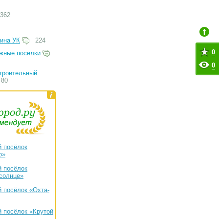
362
ина УК
224
0
жные поселки
0
троительный
80
 посёлок
о»
 посёлок
солнце»
 посёлок «Охта-
 посёлок «Крутой