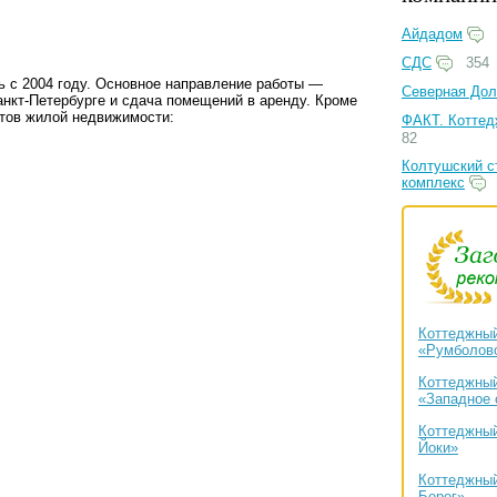
Айдадом
СДС
354
ь с 2004 году. Основное направление работы —
Северная Дол
нкт-Петербурге и сдача помещений в аренду. Кроме
ктов жилой недвижимости:
ФАКТ. Коттед
82
Колтушский с
комплекс
Коттеджный
«Румболов
Коттеджный
«Западное 
Коттеджный
Йоки»
Коттеджный
Берег»