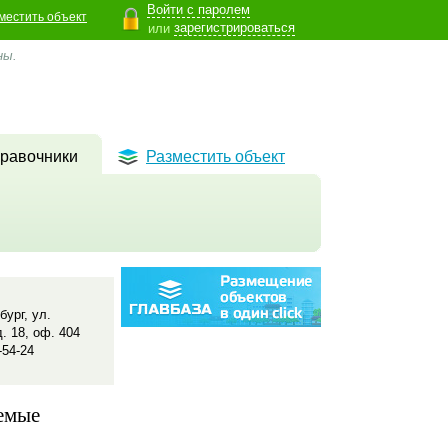
Войти с паролем
местить объект
зарегистрироваться
или
ны.
равочники
Разместить объект
бург, ул.
. 18, оф. 404
-54-24
емые