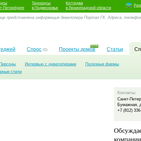
аусы
Таунхаусы
Коттеджи
Раз
кт-Петербурге
в Подмосковье
в Ленинградской области
ице представлена информация девелопера Портал ГК. Адреса, телефо
теджей
Спрос
Проекты домов
Статьи
Сп
(0)
Персоны
Интервью с девелоперами
Полезные фирмы
урные стили
Контакты:
Санкт-Петер
Бумажная, д
+7 (812) 336
Обсужда
компании