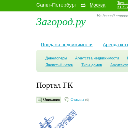
Таухн
Санкт-Петербург
Москва
в Сан
Загород.ру
На данной стран
Продажа недвижимости
Аренда кот
Девелоперы
Агентства недвижимости
Ячеистый бетон
Типы домов
Архитект
Портал ГК
Описание
Отзывы
(0)