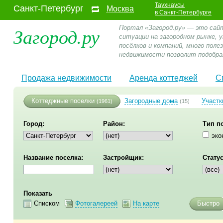
Таухнаусы
Санкт-Петербург
Москва
в Санкт-Петербурге
Загород.ру
Портал «Загород.ру» — это сай
ситуации на загородном рынке,
посёлков и компаний, много пол
недвижимости позволит подобра
Продажа недвижимости
Аренда коттеджей
С
Коттеджные поселки
Загородные дома
Участк
(1961)
(15)
Город:
Район:
Тип п
эко
Название поселка:
Застройщик:
Статус
Показать
Списком
Фотогалереей
На карте
Быстро