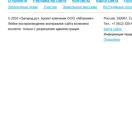
О проекте
Реклама на сайте
Контакты
Карта сайта
Пол
Загородные дома
Участки
Земельные массивы
Коттеджные пос
© 2010 «Загород.ру», проект компании ООО «Айтроник».
Россия, 192007, Са
Любое воспроизведение материалов сайта возможно
Тел.: +7 (812) 320-
исключи- тельно с разрешения администрации
Карта сайта
Информация предо
Подробнее