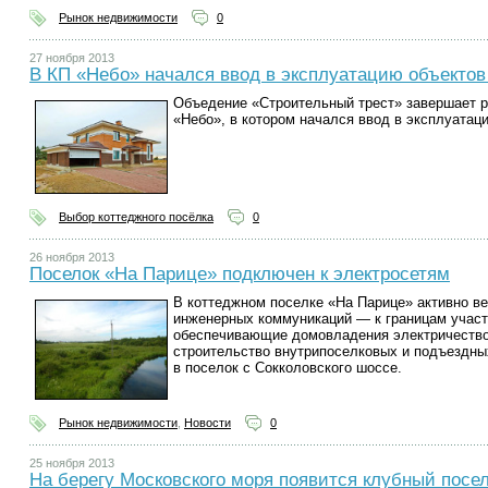
Рынок недвижимости
0
27 ноября 2013
В КП «Небо» начался ввод в эксплуатацию объекто
Объедение «Строительный трест» завершает р
«Небо», в котором начался ввод в эксплуатац
Выбор коттеджного посёлка
0
26 ноября 2013
Поселок «На Парице» подключен к электросетям
В коттеджном поселке «На Парице» активно ве
инженерных коммуникаций — к границам участ
обеспечивающие домовладения электричество
строительство внутрипоселковых и подъездны
в поселок с Сокколовского шоссе.
Рынок недвижимости
,
Новости
0
25 ноября 2013
На берегу Московского моря появится клубный посе