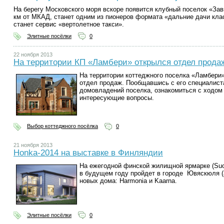
На берегу Московского моря вскоре появится клубный поселок «Зав
км от МКАД, станет одним из пионеров формата «дальние дачи кла
станет сервис «вертолетное такси».
Элитные посёлки
0
22 ноября 2013
На территории КП «Ламбери» открылся отдел прода
На территории коттеджного поселка «Ламбери
отдел продаж. Пообщавшись с его специалист
домовладений поселка, ознакомиться с ходом 
интересующие вопросы.
Выбор коттеджного посёлка
0
21 ноября 2013
Honka-2014 на выставке в Финляндии
На ежегодной финской жилищной ярмарке (Suo
в будущем году пройдет в городе Ювяскюля (J
новых дома: Harmonia и Kaarna.
Элитные посёлки
0