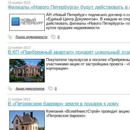
13 ноября 2013
Филиалы «Нового Петербурга» будут действовать в
АН «Новый Петербург» подписало договор о с
«Единый Центр Документов». В каждом из от
действовать филиалы «Нового Петербурга» гот
купле продаже недвижимости.
Рынок недвижимости
0
12 ноября 2013
В КП «Прибрежный квартал» подарят цокольный эта
Покупатели таунхаусов в поселке «Прибрежный
участниками акции от застройщика проекта - 
корпорации».
Акции девелоперов
0
11 ноября 2013
В «Петровском барокко» земля в подарок к дому
Компания «ВсевИнвестСтрой» проводит акцию 
«Петровское барокко».