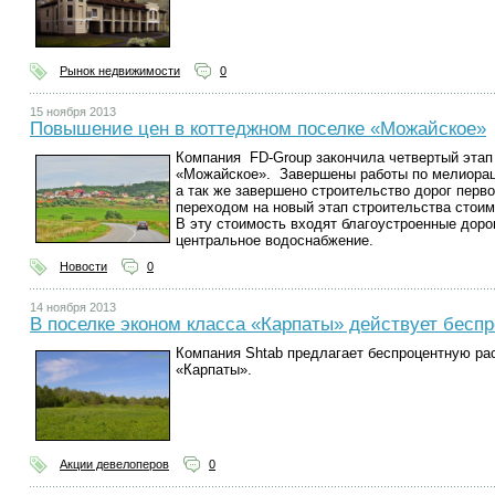
Рынок недвижимости
0
15 ноября 2013
Повышение цен в коттеджном поселке «Можайское»
Компания FD-Group закончила четвертый этап
«Можайское». Завершены работы по мелиорац
а так же завершено строительство дорог перво
переходом на новый этап строительства стоим
В эту стоимость входят благоустроенные дорог
центральное водоснабжение.
Новости
0
14 ноября 2013
В поселке эконом класса «Карпаты» действует бесп
Компания Shtab предлагает беспроцентную ра
«Карпаты».
Акции девелоперов
0