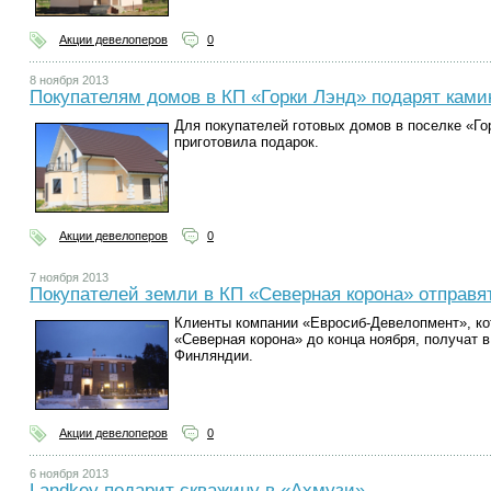
Акции девелоперов
0
8 ноября 2013
Покупателям домов в КП «Горки Лэнд» подарят ками
Для покупателей готовых домов в поселке «Го
приготовила подарок.
Акции девелоперов
0
7 ноября 2013
Покупателей земли в КП «Северная корона» отправя
Клиенты компании «Евросиб-Девелопмент», ко
«Северная корона» до конца ноября, получат в
Финляндии.
Акции девелоперов
0
6 ноября 2013
Landkey подарит скважину в «Ахмузи»