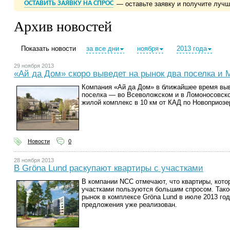
ОСТАВИТЬ ЗАЯВКУ НА СПРОС
— оставьте заявку и получите луч
Архив новостей
Показать новости
за все дни
ноября
2013 года
29 ноября 2013
«Ай да Дом» скоро выведет на рынок два поселка и
Компания «Ай да Дом» в ближайшее время выв
поселка — во Всеволожском и в Ломоносовско
жилой комплекс в 10 км от КАД по Новоприозе
Новости
0
28 ноября 2013
В Gröna Lund раскупают квартиры с участками
В компании NCC отмечают, что квартиры, кот
участками пользуются большим спросом. Тако
рынок в комплексе Gröna Lund в июле 2013 го
предложения уже реализован.