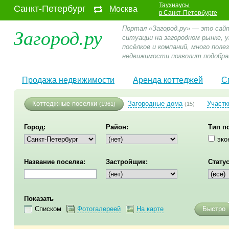
Таухнаусы
Санкт-Петербург
Москва
в Санкт-Петербурге
Загород.ру
Портал «Загород.ру» — это сай
ситуации на загородном рынке,
посёлков и компаний, много пол
недвижимости позволит подобра
Продажа недвижимости
Аренда коттеджей
С
Коттеджные поселки
Загородные дома
Участк
(1961)
(15)
Город:
Район:
Тип п
эко
Название поселка:
Застройщик:
Статус
Показать
Списком
Фотогалереей
На карте
Быстро