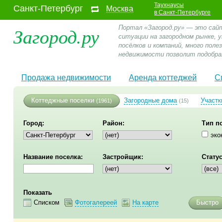
Таухнаусы
Санкт-Петербург
Москва
в Санкт-Петербурге
Загород.ру
Портал «Загород.ру» — это сай
ситуации на загородном рынке,
посёлков и компаний, много пол
недвижимости позволит подобра
Продажа недвижимости
Аренда коттеджей
С
Коттеджные поселки
Загородные дома
Участк
(1961)
(15)
Город:
Район:
Тип п
эко
Название поселка:
Застройщик:
Статус
Показать
Списком
Фотогалереей
На карте
Быстро