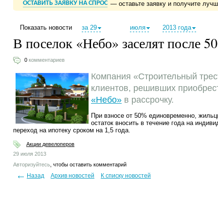
ОСТАВИТЬ ЗАЯВКУ НА СПРОС
— оставьте заявку и получите луч
Показать новости
за 29
июля
2013 года
В поселок «Небо» заселят после 5
0
комментариев
Компания «Строительный трес
клиентов, решивших приобрес
«Небо»
в рассрочку.
При взносе от 50% единовременно, жильцы
остаток вносить в течение года на индив
переход на ипотеку сроком на 1,5 года.
Акции девелоперов
29 июля 2013
Авторизуйтесь
, чтобы оставить комментарий
Назад
Архив новостей
К списку новостей