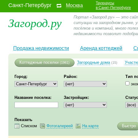
Таухнаусы
Санкт-Петербург
Москва
в Санкт-Петербурге
Загород.ру
Портал «Загород.ру» — это сай
ситуации на загородном рынке,
посёлков и компаний, много пол
недвижимости позволит подобра
Продажа недвижимости
Аренда коттеджей
С
Коттеджные поселки
Загородные дома
Участк
(1961)
(15)
Город:
Район:
Тип п
эко
Название поселка:
Застройщик:
Статус
Показать
Списком
Фотогалереей
На карте
Быстро