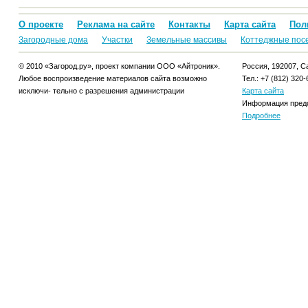
О проекте
Реклама на сайте
Контакты
Карта сайта
Пол
Загородные дома
Участки
Земельные массивы
Коттеджные пос
© 2010 «Загород.ру», проект компании ООО «Айтроник».
Россия, 192007, Са
Любое воспроизведение материалов сайта возможно
Тел.: +7 (812) 320-
исключи- тельно с разрешения администрации
Карта сайта
Информация предо
Подробнее