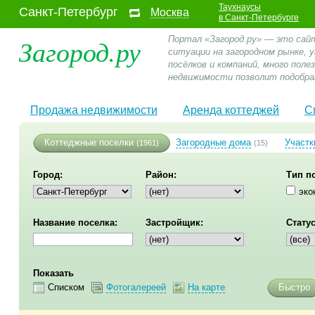
Таухнаусы
Санкт-Петербург
Москва
в Санкт-Петербурге
Загород.ру
Портал «Загород.ру» — это сай
ситуации на загородном рынке,
посёлков и компаний, много пол
недвижимости позволит подобра
Продажа недвижимости
Аренда коттеджей
С
Коттеджные поселки
Загородные дома
Участк
(1961)
(15)
Город:
Район:
Тип п
эко
Название поселка:
Застройщик:
Статус
Показать
Списком
Фотогалереей
На карте
Быстро