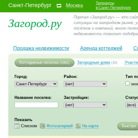
Таухнаусы
Санкт-Петербург
Москва
в Санкт-Петербурге
Загород.ру
Портал «Загород.ру» — это сай
ситуации на загородном рынке,
посёлков и компаний, много пол
недвижимости позволит подобра
Продажа недвижимости
Аренда коттеджей
С
Коттеджные поселки
Загородные дома
Участк
(1961)
(15)
Город:
Район:
Тип п
эко
Название поселка:
Застройщик:
Статус
Показать
Списком
Фотогалереей
На карте
Быстро