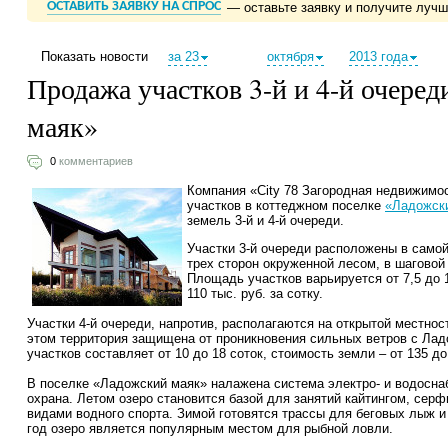
ОСТАВИТЬ ЗАЯВКУ НА СПРОС
— оставьте заявку и получите луч
Показать новости
за 23
октября
2013 года
Продажа участков 3-й и 4-й очере
маяк»
0
комментариев
Компания «City 78 Загородная недвижимо
участков в коттеджном поселке
«Ладожск
земель 3-й и 4-й очереди.
Участки 3-й очереди расположены в самой
трех сторон окруженной лесом, в шаговой
Площадь участков варьируется от 7,5 до 1
110 тыс. руб. за сотку.
Участки 4-й очереди, напротив, располагаются на открытой местност
этом территория защищена от проникновения сильных ветров с Ла
участков составляет от 10 до 18 соток, стоимость земли – от 135 до 
В поселке «Ладожский маяк» налажена система электро- и водосна
охрана. Летом озеро становится базой для занятий кайтингом, сер
видами водного спорта. Зимой готовятся трассы для беговых лыж 
год озеро является популярным местом для рыбной ловли.