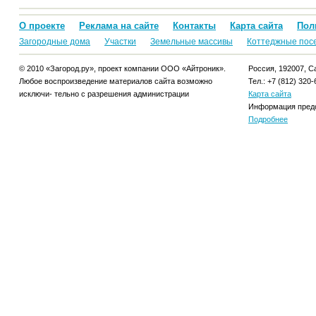
О проекте
Реклама на сайте
Контакты
Карта сайта
Пол
Загородные дома
Участки
Земельные массивы
Коттеджные пос
© 2010 «Загород.ру», проект компании ООО «Айтроник».
Россия, 192007, Са
Любое воспроизведение материалов сайта возможно
Тел.: +7 (812) 320-
исключи- тельно с разрешения администрации
Карта сайта
Информация предо
Подробнее