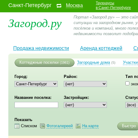
Таухнаусы
Санкт-Петербург
Москва
в Санкт-Петербурге
Загород.ру
Портал «Загород.ру» — это сай
ситуации на загородном рынке,
посёлков и компаний, много пол
недвижимости позволит подобра
Продажа недвижимости
Аренда коттеджей
С
Коттеджные поселки
Загородные дома
Участки
(1961)
(5)
Город:
Район:
Тип п
эко
Название поселка:
Застройщик:
Статус
Показать
Списком
Фотогалереей
На карте
Быстро