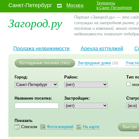
Таухнаусы
Санкт-Петербург
Москва
в Санкт-Петербурге
Загород.ру
Портал «Загород.ру» — это сай
ситуации на загородном рынке,
посёлков и компаний, много пол
недвижимости позволит подобра
Продажа недвижимости
Аренда коттеджей
С
Коттеджные поселки
Загородные дома
Участк
(1961)
(15)
Город:
Район:
Тип п
эко
Название поселка:
Застройщик:
Статус
Показать
Списком
Фотогалереей
На карте
Быстро